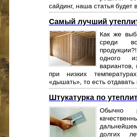
сайдинг, наша статья будет в
Самый лучший утепли
Как же выб
среди вс
продукции
одного и
вариантов, 
при низких температура
«дышать», то есть отдавать в
Штукатурка по утепли
Обычно 
качественны
дальнейше
долгих л