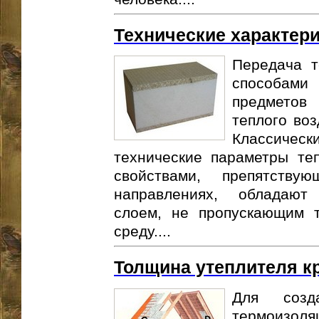
Технические характер
Передача т
способами
предметов 
теплого воз
Классичес
технические параметры те
свойствами, препятств
направлениях, обладаю
слоем, не пропускающим 
среду....
Толщина утеплителя к
Для созд
термоизо