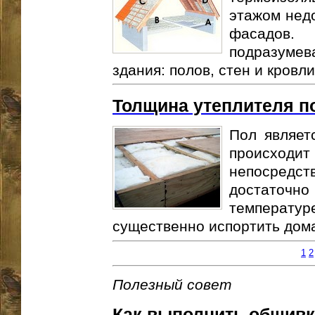
этажом нед
фасадов.
подразуме
здания: полов, стен и кровли.
Толщина утеплителя п
Пол являет
происх
непосредс
достаточ
температ
существенно испортить дома
1
2
Полезный совет
Как выполнить обшивк