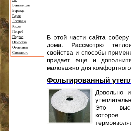
Газ
Вентиляция
Веранда
Гараж
Лестница
Кухня
Погреб
В этой части сайта соберу
Подвал
Отмостка
дома. Рассмотрю тепло
Отопление
свойства и способы примен
Стоимость
придает еще и дополнит
маловажно для комфортного
Фольгированный утепл
Довольно 
утеплительн
Это высок
которо
термоизоляц