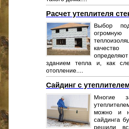
Расчет утеплителя сте
Выбор под
огромную 
теплоизоля
качество
определяю
зданием тепла и, как сле
отопление....
Сайдинг с утеплителе
Многие з
утеплителе
можно и н
сайдинга бу
решили вс