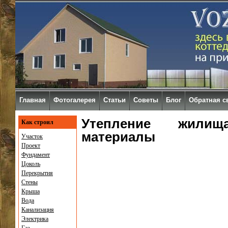
Главная
Фотогалерея
Статьи
Советы
Блог
Обратная с
Утепление жилища
Как строил
материалы
Участок
Проект
Фундамент
Цоколь
Перекрытия
Стены
Крыша
Вода
Канализация
Электрика