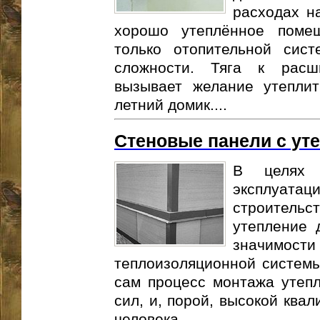
расходах н
хорошо утеплённое помещ
только отопительной сис
сложности. Тяга к расш
вызывает желание утепли
летний домик....
Стеновые панели с ут
В целях 
эксплуата
строитель
утепление 
значи
теплоизоляционной системы
сам процесс монтажа утепл
сил, и, порой, высокой ква
человека....