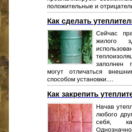
положительные и отрицатель
Как сделать утеплител
Сейчас пр
жилого з
исполь
теплоизол
заполнен 
могут отличаться внешни
способом установки....
Как закрепить утеплит
Начав утепл
любого дру
себя, ка
Однозначн