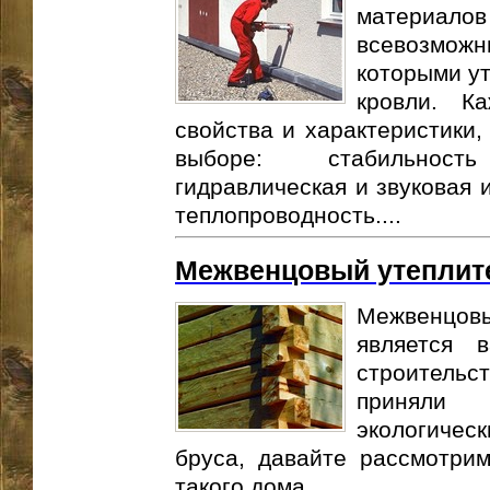
материало
всевозможн
которыми ут
кровли. К
свойства и характеристики,
выборе: стабильност
гидравлическая и звуковая и
теплопроводность....
Межвенцовый утеплите
Межвенцо
является 
строитель
приняли 
экологичес
бруса, давайте рассмотрим
такого дома....