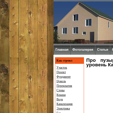
Главная
Фотогалерея
Статьи
Про пузы
Как строил
уровень К
Участок
Проект
Фундамент
Цоколь
Перекрытия
Стены
Крыша
Вода
Канализация
Электрика