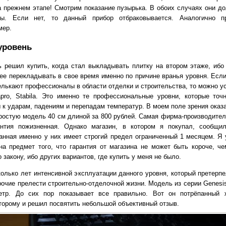
а прежнем этапе! Смотрим показание пузырька. В обоих случаях они д
ны. Если нет, то данный прибор отбраковывается. Аналогично пр
мер.
уровень
 решил купить, когда стал выкладывать плитку на втором этаже, ибо
ее перекладывать в свое время именно по причине вранья уровня. Если
елькают профессионалы в области отделки и строительства, то можно у
pro, Stabila. Это именно те профессиональные уровни, которые точ
 к ударам, падениям и перепадам температур. В моем поле зрения оказ
остую модель 40 см длиной за 800 рублей. Самая фирма-производител
антия пожизненная. Однако магазин, в котором я покупал, сообщи
анная именно у них имеет строгий предел ограниченный 1 месяцем. Я 
на предмет того, что гарантия от магазина не может быть короче, че
 закону, ибо других вариантов, где купить у меня не было.
олько лет интенсивной эксплуатации данного уровня, который претерпе
рочие прелести строительно-отделочной жизни. Модель из серии Genesis
тр. До сих пор показывает все правильно. Вот он потрёпанный 
торому и решил посвятить небольшой объективный отзыв.