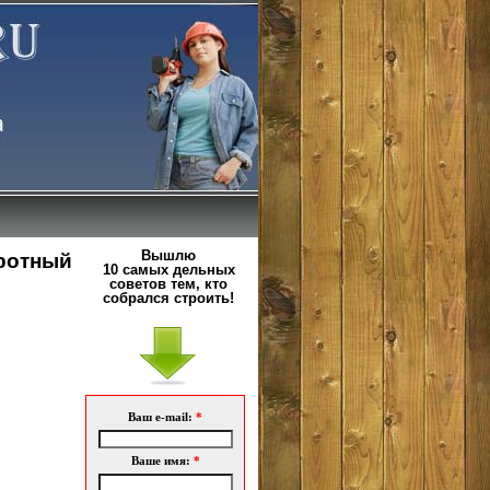
Вышлю
ротный
10 самых дельных
советов тем, кто
собрался строить!
Ваш e-mail:
*
Ваше имя:
*