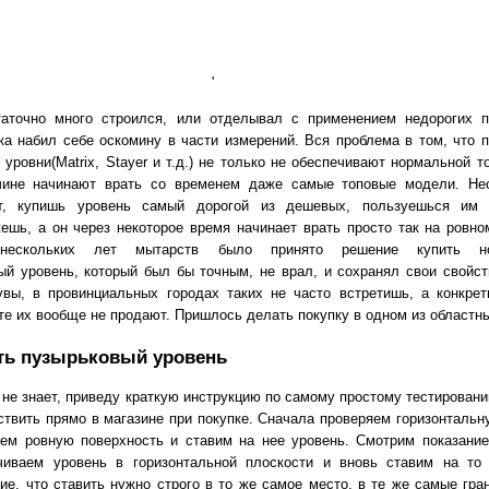
'
таточно много строился, или отделывал с применением недорогих 
ка набил себе оскомину в части измерений. Вся проблема в том, что 
уровни(Matrix, Stayer и т.д.) не только не обеспечивают нормальной т
ичине начинают врать со временем даже самые топовые модели. Не
т, купишь уровень самый дорогой из дешевых, пользуешься им 
жешь, а он через некоторое время начинает врать просто так на ровно
 нескольких лет мытарств было принято решение купить но
й уровень, который был бы точным, не врал, и сохранял свои свойст
увы, в провинциальных городах таких не часто встретишь, а конкре
те их вообще не продают. Пришлось делать покупку в одном из областны
ть пузырьковый уровень
 не знает, приведу краткую инструкцию по самому простому тестирован
твить прямо в магазине при покупке. Сначала проверяем горизонтальну
ем ровную поверхность и ставим на нее уровень. Смотрим показание
чиваем уровень в горизонтальной плоскости и вновь ставим на то
ие, что ставить нужно строго в то же самое место, в те же самые гран