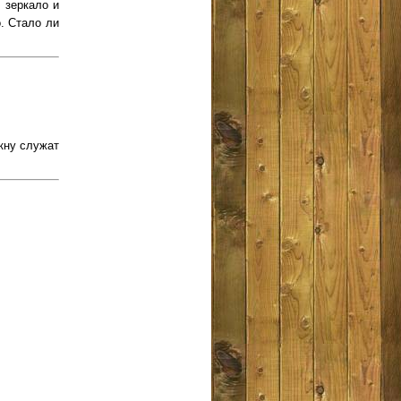
 зеркало и
. Стало ли
кну служат