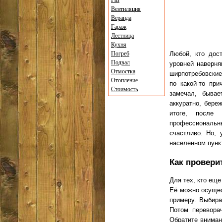
Газ
Вентиляция
Веранда
Гараж
Лестница
Кухня
Погреб
Любой, кто дос
Подвал
уровней наверня
Отмостка
ширпотребовские 
Отопление
по какой-то пр
Стоимость
замечал, бывае
аккуратно, бере
итоге, после
профессиональны
счастливо. Но, 
населенном пунк
Как провери
Для тех, кто еще
Её можно осущес
примеру. Выбира
Потом перевора
Обратите вниман