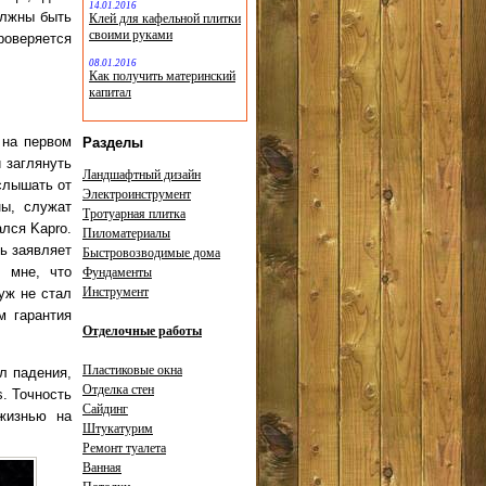
14.01.2016
олжны быть
Клей для кафельной плитки
своими руками
оверяется
08.01.2016
Как получить материнский
капитал
 на первом
Разделы
 заглянуть
Ландшафтный дизайн
слышать от
Электроинструмент
ны, служат
Тротуарная плитка
ался Kapro.
Пиломатериалы
ь заявляет
Быстровозводимые дома
л мне, что
Фундаменты
Инструмент
уж не стал
м гарантия
Отделочные работы
Пластиковые окна
л падения,
Отделка стен
. Точность
Сайдинг
жизнью на
Штукатурим
Ремонт туалета
Ванная