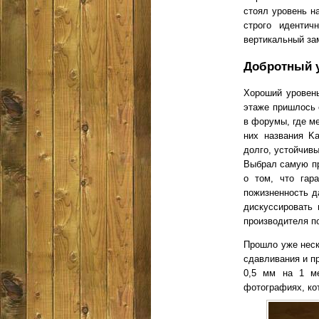
стоял уровень н
строго идентич
вертикальный за
Добротный 
Хороший уровень
этаже пришлось 
в форумы, где м
них названия Ka
долго, устойчивы
Выбрал самую пр
о том, что гар
пожизненность д
дискуссировать 
производителя по
Прошло уже неск
сдавливания и п
0,5 мм на 1 ме
фотографиях, ко