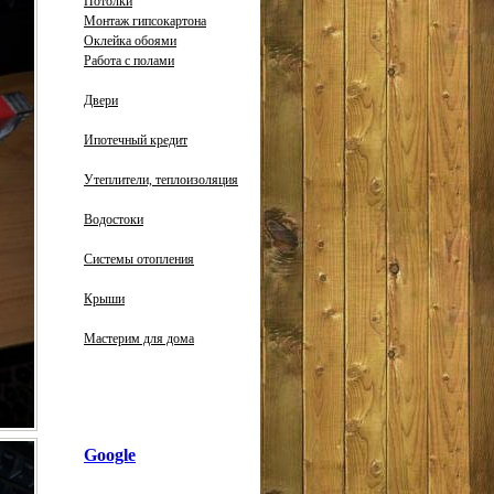
Потолки
Монтаж гипсокартона
Оклейка обоями
Работа с полами
Двери
Ипотечный кредит
Утеплители, теплоизоляция
Водостоки
Системы отопления
Крыши
Мастерим для дома
Google