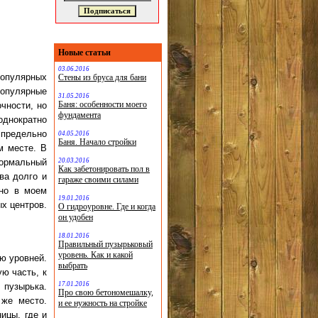
Новые статьи
03.06.2016
популярных
Стены из бруса для бани
популярные
31.05.2016
Баня: особенности моего
очности, но
фундамента
однократно
предельно
04.05.2016
Баня. Начало стройки
м месте. В
20.03.2016
рмальный
Как забетонировать пол в
ва долго и
гараже своими силами
тно в моем
19.01.2016
х центров.
О гидроуровне. Где и когда
он удобен
18.01.2016
Правильный пузырьковый
уровень. Как и какой
ию уровней.
выбрать
ю часть, к
17.01.2016
 пузырька.
Про свою бетономешалку,
 же место.
и ее нужность на стройке
ицы, где и