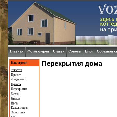
Главная
Фотогалерея
Статьи
Советы
Блог
Обратная с
Перекрытия дома
Как строил
Участок
Проект
Фундамент
Цоколь
Перекрытия
Стены
Крыша
Вода
Канализация
Электрика