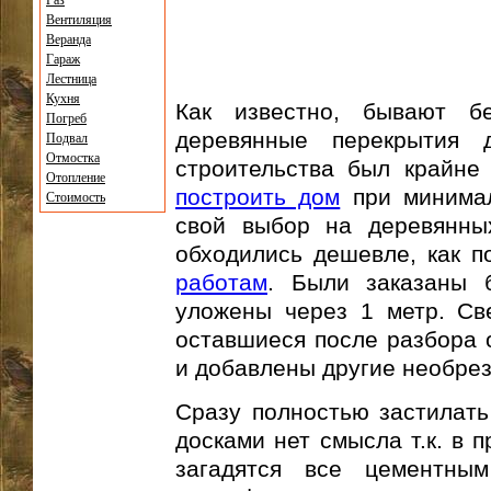
Газ
Вентиляция
Веранда
Гараж
Лестница
Кухня
Как известно, бывают 
Погреб
деревянные перекрытия 
Подвал
Отмостка
строительства был крайне
Отопление
построить дом
при минимал
Стоимость
свой выбор на деревянн
обходились дешевле, как п
работам
. Были заказаны 
уложены через 1 метр. Све
оставшиеся после разбора 
и добавлены другие необрез
Сразу полностью застилат
досками нет смысла т.к. в 
загадятся все цементны