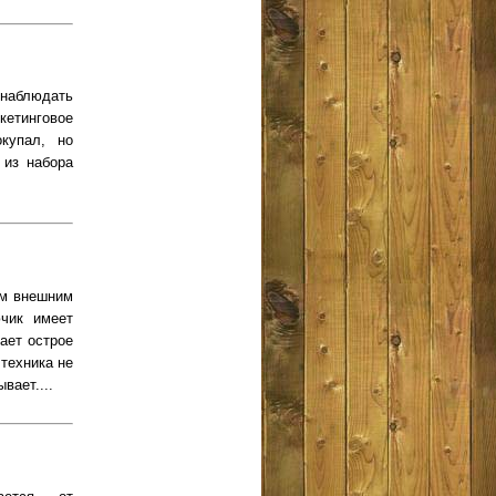
наблюдать
кетинговое
купал, но
 из набора
ым внешним
чик имеет
ает острое
 техника не
вает....