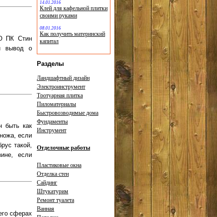
14.01.2016
Клей для кафельной плитки
своими руками
08.01.2016
Как получить материнский
ОО ПК Стин
капитал
 и вывод о
Разделы
Ландшафтный дизайн
Электроинструмент
Тротуарная плитка
Пиломатериалы
Быстровозводимые дома
Фундаменты
н быть как
Инструмент
ножа, если
рус такой,
Отделочные работы
ине, если
Пластиковые окна
Отделка стен
Сайдинг
Штукатурим
Ремонт туалета
Ванная
 его сферах