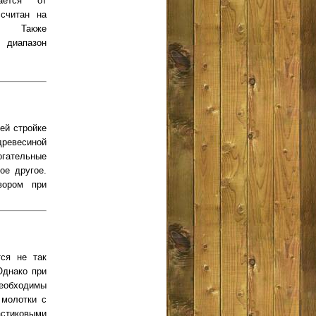
ается от
ссчитан на
е. Также
диапазон
ей стройке
ревесиной
гательные
ое другое.
вором при
тся не так
Однако при
необходимы
 молотки с
астиковыми