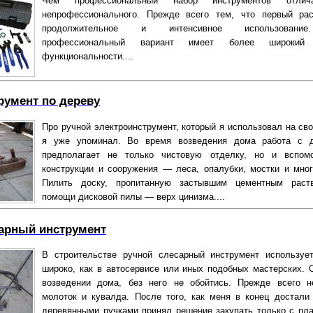
Чем профессиональный набор инструментов отлич
непрофессионального. Прежде всего тем, что первый ра
продолжительное и интенсивное использовани
профессиональный вариант имеет более широкий 
функциональности....
румент по дереву
Про ручной электроинструмент, который я использовал на сво
я уже упоминал. Во время возведения дома работа с д
предполагает не только чистовую отделку, но и вспомо
конструкции и сооружения — леса, опалубки, мостки и мног
Пилить доску, пропитанную застывшим цементным раст
помощи дисковой пилы — верх цинизма....
арный инструмент
В строительстве ручной слесарный инструмент используе
широко, как в автосервисе или иных подобных мастерских. 
возведении дома, без него не обойтись. Прежде всего 
молоток и кувалда. После того, как меня в конец достали
деревянными ручками принял решение закупать только с пл