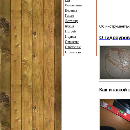
Газ
Вентиляция
Веранда
Гараж
Лестница
Кухня
Об инструментах 
Погреб
О гидроуровн
Подвал
Отмостка
Отопление
Стоимость
Как и какой