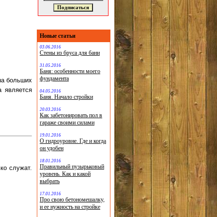
Новые статьи
03.06.2016
Стены из бруса для бани
31.05.2016
Баня: особенности моего
фундамента
 на больших
а является
04.05.2016
Баня. Начало стройки
20.03.2016
Как забетонировать пол в
гараже своими силами
19.01.2016
О гидроуровне. Где и когда
он удобен
18.01.2016
Правильный пузырьковый
ко служат.
уровень. Как и какой
выбрать
17.01.2016
Про свою бетономешалку,
и ее нужность на стройке