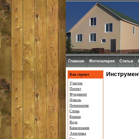
Главная
Фотогалерея
Статьи
Инструмен
Как строил
Участок
Проект
Фундамент
Цоколь
Перекрытия
Стены
Крыша
Вода
Канализация
Электрика