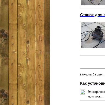
Станок для 
Полезный совет
Как установ
Электрическ
монтажа....