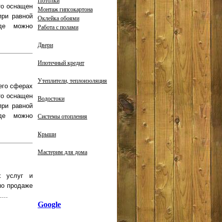
Потолки
то оснащен
Монтаж гипсокартона
при равной
Оклейка обоями
де можно
Работа с полами
Двери
Ипотечный кредит
Утеплители, теплоизоляция
 его сферах
то оснащен
Водостоки
при равной
де можно
Системы отопления
Крыши
Мастерим для дома
х услуг и
по продаже
...
Google