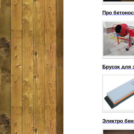
Про бетонос
Брусок для 
Электро бен