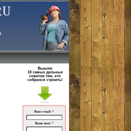
Вышлю
10 самых дельных
советов тем, кто
собрался строить!
Ваш e-mail:
*
Ваше имя:
*