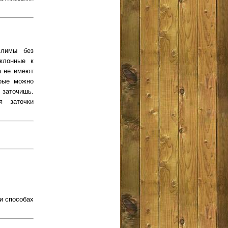
слимы без
клонные к
а не имеют
орые можно
 заточишь.
я заточки
и способах