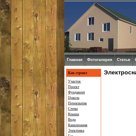
Главная
Фотогалерея
Статьи
Электросн
Как строил
Участок
Проект
Фундамент
Цоколь
Перекрытия
Стены
Крыша
Вода
Канализация
Электрика