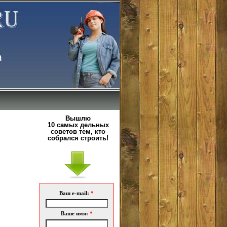
Вышлю
10 самых дельных
советов тем, кто
собрался строить!
Ваш e-mail:
*
Ваше имя:
*