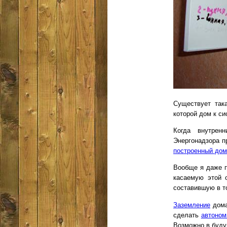
Существует так
которой дом к с
Когда внутрен
Энергонадзора п
построенный дом
Вообще я даже п
касаемую этой 
составившую в т
Заземление
дома
сделать
автоном
Возможно в буд