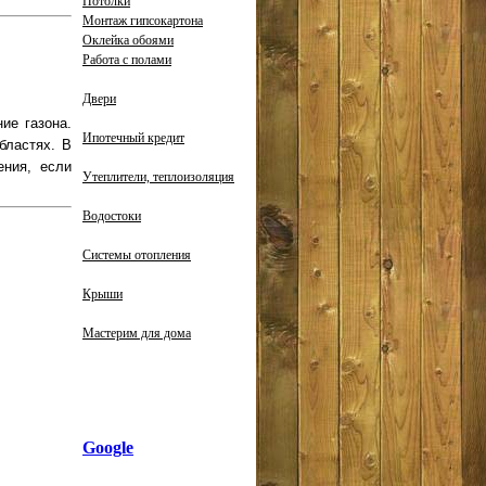
Потолки
Монтаж гипсокартона
Оклейка обоями
Работа с полами
Двери
ие газона.
Ипотечный кредит
бластях. В
ения, если
Утеплители, теплоизоляция
Водостоки
Системы отопления
Крыши
Мастерим для дома
Google