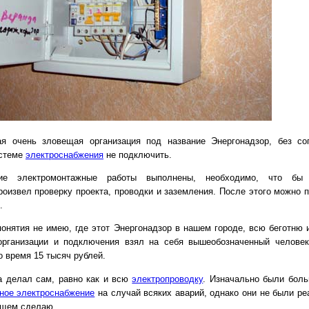
ая очень зловещая организация под название Энергонадзор, без со
истеме
электроснабжения
не подключить.
ние электромонтажные работы выполнены, необходимо, что бы 
роизвел проверку проекта, проводки и заземления. После этого можно 
.
онятия не имею, где этот Энергонадзор в нашем городе, всю беготню и
организации и подключения взял на себя вышеобозначенный человек
о время 15 тысяч рублей.
 делал сам, равно как и всю
электропроводку
. Изначально были бол
ное электроснабжение
на случай всяких аварий, однако они не были ре
ущем сделаю.