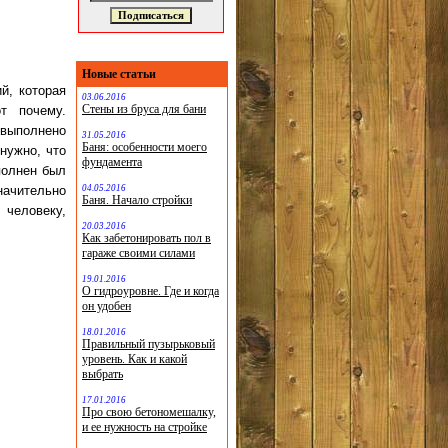
Новые статьи
й, которая
03.06.2016
Стены из бруса для бани
т почему.
выполнено
31.05.2016
Баня: особенности моего
нужно, что
фундамента
полнен был
04.05.2016
начительно
Баня. Начало стройки
человеку,
20.03.2016
Как забетонировать пол в
гараже своими силами
19.01.2016
О гидроуровне. Где и когда
он удобен
18.01.2016
Правильный пузырьковый
уровень. Как и какой
выбрать
17.01.2016
Про свою бетономешалку,
и ее нужность на стройке