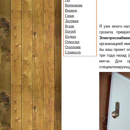
Газ
Вентиляция
Веранда
Гараж
Лестница
Кухня
Я уже много нап
Погреб
грозила превр
Подвал
Электроснабже
Отмостка
организацией им
Отопление
бы ваш проект
э
Стоимость
три года назад 
мягче. Для п
специализирующе