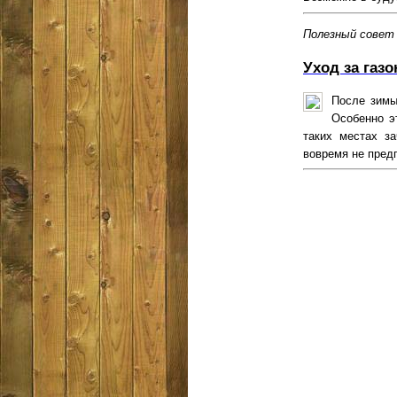
Полезный совет
Уход за газ
После зимы
Особенно э
таких местах з
вовремя не предп