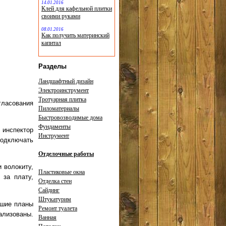
14.01.2016
Клей для кафельной плитки
своими руками
08.01.2016
Как получить материнский
капитал
Разделы
Ландшафтный дизайн
Электроинструмент
Тротуарная плитка
гласования
Пиломатериалы
Быстровозводимые дома
Фундаменты
инспектор
Инструмент
подключать
Отделочные работы
 волокиту,
Пластиковые окна
 за плату,
Отделка стен
Сайдинг
Штукатурим
ьшие планы
Ремонт туалета
ализованы.
Ванная