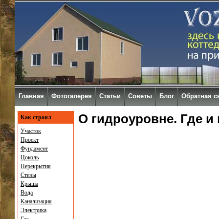
Главная
Фотогалерея
Статьи
Советы
Блог
Обратная с
О гидроуровне. Где и 
Как строил
Участок
Проект
Фундамент
Цоколь
Перекрытия
Стены
Крыша
Вода
Канализация
Электрика