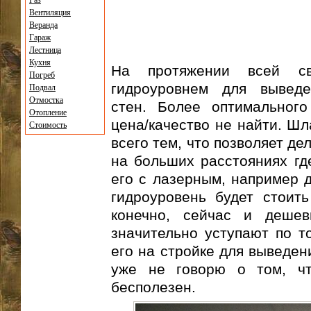
Газ
Вентиляция
Веранда
Гараж
Лестница
Кухня
На протяжении всей св
Погреб
гидроуровнем для выведе
Подвал
Отмостка
стен. Более оптимальног
Отопление
цена/качество не найти. Ш
Стоимость
всего тем, что позволяет д
на больших расстояниях гд
его с лазерным, например д
гидроуровень будет стоить
конечно, сейчас и деше
значительно уступают по т
его на стройке для выведен
уже не говорю о том, ч
бесполезен.