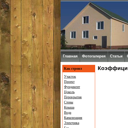
Главная
Фотогалерея
Статьи
Коэффицие
Как строил
Участок
Проект
Фундамент
Цоколь
Перекрытия
Стены
Крыша
Вода
Канализация
Электрика