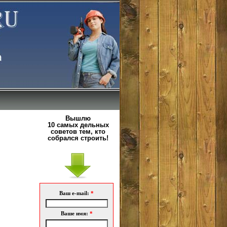
Вышлю
10 самых дельных
советов тем, кто
собрался строить!
Ваш e-mail:
*
Ваше имя:
*