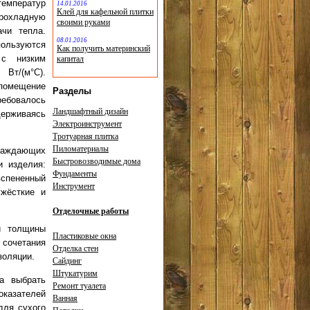
температур
14.01.2016
Клей для кафельной плитки
прохладную
своими руками
чи тепла.
08.01.2016
ользуются
Как получить материнский
 с низким
капитал
Вт/(м°С).
 помещение
Разделы
ребовалось
Ландшафтный дизайн
держиваясь
Электроинструмент
Тротуарная плитка
Пиломатериалы
раждающих
Быстровозводимые дома
 изделия:
Фундаменты
вспененный
Инструмент
ужёсткие и
Отделочные работы
й толщины
Пластиковые окна
 сочетания
Отделка стен
золяции.
Сайдинг
Штукатурим
да выбрать
Ремонт туалета
оказателей
Ванная
для сухого