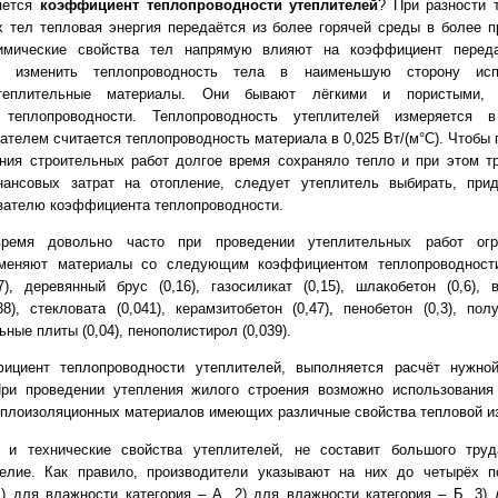
яется
коэффициент теплопроводности утеплителей
? При разности 
 тел тепловая энергия передаётся из более горячей среды в более 
химические свойства тел напрямую влияют на коэффициент переда
ы изменить теплопроводность тела в наименьшую сторону исп
теплительные материалы. Они бывают лёгкими и пористыми,
теплопроводности. Теплопроводность утеплителей измеряется в 
ателем считается теплопроводность материала в 0,025 Вт/(м°С). Чтобы
ния строительных работ долгое время сохраняло тепло и при этом т
ансовых затрат на отопление, следует утеплитель выбирать, при
зателю коэффициента теплопроводности.
ремя довольно часто при проведении утеплительных работ ог
именяют материалы со следующим коэффициентом теплопроводности
7), деревянный брус (0,16), газосиликат (0,15), шлакобетон (0,6), 
38), стекловата (0,041), керамзитобетон (0,47), пенобетон (0,3), пол
ные плиты (0,04), пенополистирол (0,039).
ициент теплопроводности утеплителей, выполняется расчёт нужно
При проведении утепления жилого строения возможно использования
плоизоляционных материалов имеющих различные свойства тепловой и
 и технические свойства утеплителей, не составит большого тру
елие. Как правило, производители указывают на них до четырёх п
) для влажности категория – А, 2) для влажности категория – Б, 3) 