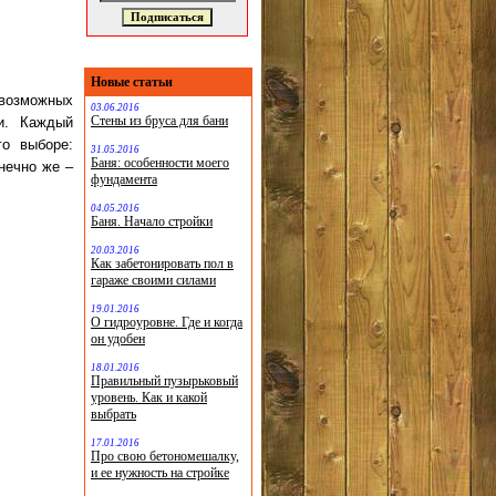
Новые статьи
возможных
03.06.2016
Стены из бруса для бани
и. Каждый
го выборе:
31.05.2016
Баня: особенности моего
онечно же –
фундамента
04.05.2016
Баня. Начало стройки
20.03.2016
Как забетонировать пол в
гараже своими силами
19.01.2016
О гидроуровне. Где и когда
он удобен
18.01.2016
Правильный пузырьковый
уровень. Как и какой
выбрать
17.01.2016
Про свою бетономешалку,
и ее нужность на стройке