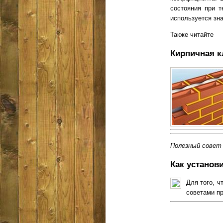
состояния при т
используется зна
Также читайте
Кирпичная к
Полезный совет
Как установ
Для того, 
советами пр