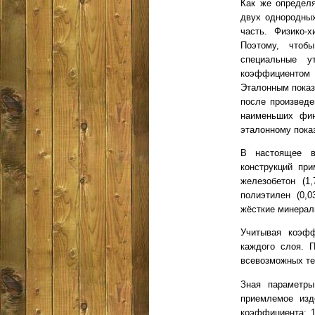
Как же определ
двух однородных
часть. Физико-
Поэтому, чтоб
специальные у
коэффициентом 
Эталонным показ
после произведе
наименьших фин
эталонному пока
В настоящее в
конструкций пр
железобетон (1,
полиэтилен (0,0
жёсткие минераль
Учитывая коэфф
каждого слоя. 
всевозможных те
Зная параметры
приемлемое изд
коэффициента: 1