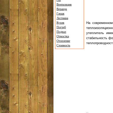
Газ
Вентиляция
Веранда
Гараж
Лестница
Кухня
На современном
Погреб
теплоизоляцион
Подвал
утеплитель име
Отмостка
стабильность фор
Отопление
теплопроводност
Стоимость