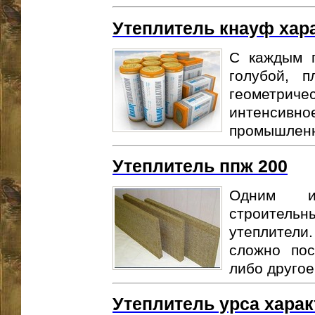
Утеплитель кнауф хар
С каждым 
голубой, п
геометриче
интенсивное
промышленно
Утеплитель ппж 200
Одним и
строител
утеплител
сложно пос
либо другое 
Утеплитель урса харак