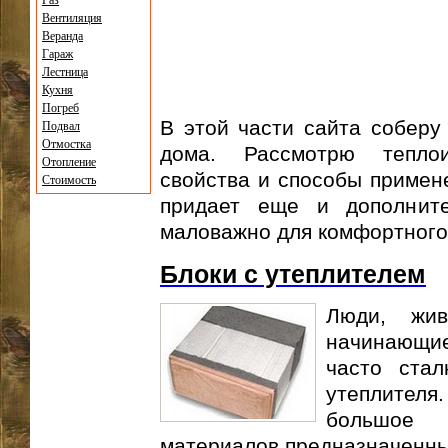
Газ
Вентиляция
Веранда
Гараж
Лестница
Кухня
Погреб
В этой части сайта соберу
Подвал
Отмостка
дома. Рассмотрю тепло
Отопление
свойства и способы примен
Стоимость
придает еще и дополнит
маловажно для комфортного
Блоки с утеплителем
Люди, жи
начинающи
часто ста
утеплителя
большое 
материалов предназначенных