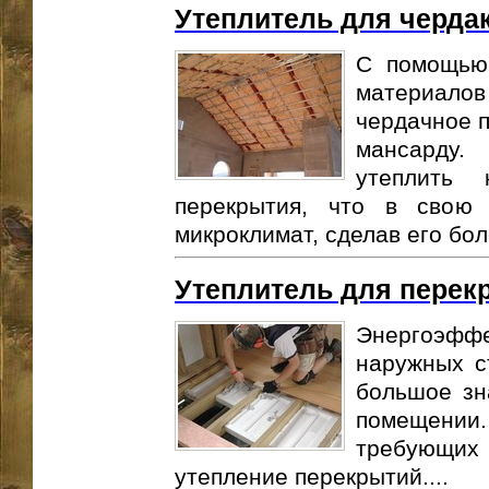
Утеплитель для черда
С помощью
материало
чердачное 
мансарду.
утеплить
перекрытия, что в свою 
микроклимат, сделав его бол
Утеплитель для перек
Энергоэффек
наружных с
большое зн
помещении
требующих
утепление перекрытий....