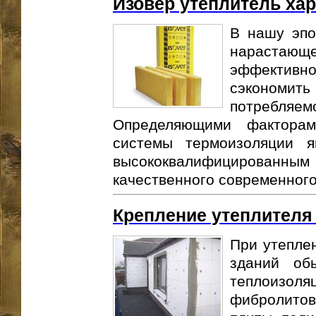
Изовер утеплитель ха
В нашу эпо
нарастающ
эффективн
сэкономи
потребляе
Определяющими фактора
системы термоизоляции я
высококвалифицированным 
качественного современного 
Крепление утеплителя 
При утепле
зданий об
теплоизоля
фибролито