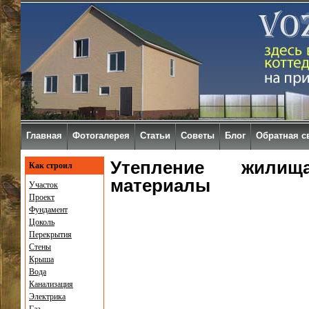
Главная
Фотогалерея
Статьи
Советы
Блог
Обратная с
Утепление жилища
Как строил
материалы
Участок
Проект
Фундамент
Цоколь
Перекрытия
Стены
Крыша
Вода
Канализация
Электрика