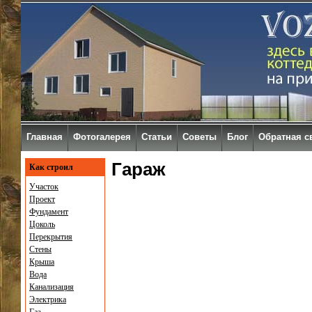
Главная
Фотогалерея
Статьи
Советы
Блог
Обратная с
Гараж
Как строил
Участок
Проект
Фундамент
Цоколь
Перекрытия
Стены
Крыша
Вода
Канализация
Электрика