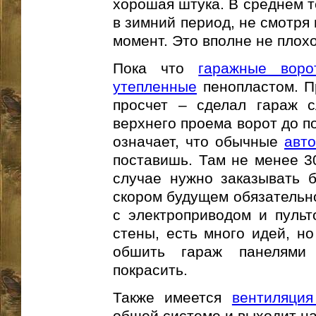
хорошая штука. В среднем т
в зимний период, не смотря
момент. Это вполне не плохо
Пока что
гаражные воро
утепленные
пенопластом. П
просчет – сделал гараж с
верхнего проема ворот до п
означает, что обычные
авт
поставишь. Там не менее 3
случае нужно заказывать б
скором будущем обязательно
с электроприводом и пульт
стены, есть много идей, но
обшить гараж панелями
покрасить.
Также имеется
вентиляция
общей системе и выходит на