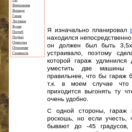
Газ
Вентиляция
Веранда
Гараж
Лестница
Кухня
Я изначально планировал
Погреб
находился непосредственно 
Подвал
Отмостка
он должен был быть 3,5х
Отопление
устраивало, поэтому сдел
Стоимость
которой гараж удлинился 
уместить две машины и
правильнее, что бы гараж 
т.к. в моем случае что
приходится выгонять ту чт
очень удобно.
С одной стороны, гараж
роскошь, но если учесть,
бывают до -45 градусов,