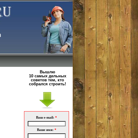
Вышлю
10 самых дельных
советов тем, кто
собрался строить!
Ваш e-mail:
*
Ваше имя:
*