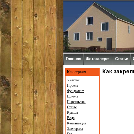
Главная
Фотогалерея
Статьи
Как закреп
Как строил
Участок
Проект
Фундамент
Цоколь
Перекрытия
Стены
Крыша
Вода
Канализация
Электрика