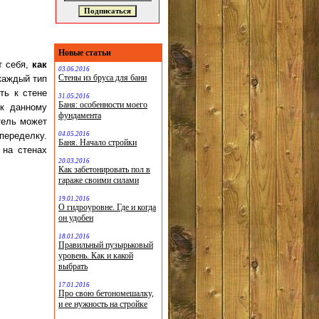
Новые статьи
т себя,
как
03.06.2016
Стены из бруса для бани
 каждый тип
ть к стене
31.05.2016
Баня: особенности моего
 к данному
фундамента
тель может
04.05.2016
переделку.
Баня. Начало стройки
 на стенах
20.03.2016
Как забетонировать пол в
гараже своими силами
19.01.2016
О гидроуровне. Где и когда
он удобен
18.01.2016
Правильный пузырьковый
уровень. Как и какой
выбрать
17.01.2016
Про свою бетономешалку,
и ее нужность на стройке