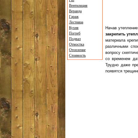
Газ
Вентиляция
Веранда
Гараж
Лестница
Кухня
Начав утепление
Погреб
закрепить утеп
Подвал
материала крепи
Отмостка
различными спо
Отопление
вопросу скептич
Стоимость
со временем дат
Трудно даже пре
появятся трещин