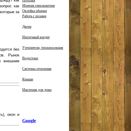
дойдут как
Потолки
Монтаж гипсокартона
вопрос как
Оклейка обоями
которые за
Работа с полами
Двери
Ипотечный кредит
Утеплители, теплоизоляция
одится без
ов. Рынок
Водостоки
я внешним
Системы отопления
Крыши
Мастерим для дома
ь), окон и
Google