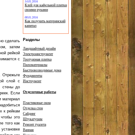
14.01.2016
Клей для кафельной плитки
своими руками
08.01.2016
Как получить материнский
капитал
Разделы
жно сделать
ом, затем
Ландшафтный дизайн
ной рейкой
Электроинструмент
жимается с
Тротуарная плитка
Пиломатериалы
Быстровозводимые дома
. Отрежьте
Фундаменты
рой слой с
Инструмент
т стены до
Отделочные работы
реек. Если
м материал
Пластиковые окна
адобиться
Отделка стен
х к рейкам
Сайдинг
 чтобы это
Штукатурим
е того как
Ремонт туалета
 установке
Ванная