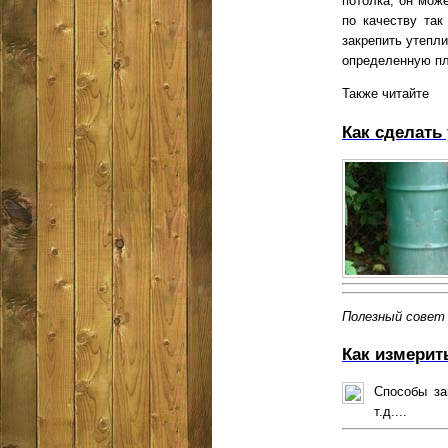
потолка, он мож
по качеству так
закрепить утепл
определенную пл
Также читайте
Как сделать
Полезный совет
Как измерит
Способы за
т.д....