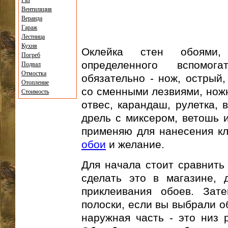
Газ
Вентиляция
Веранда
Гараж
Лестница
Кухня
Оклейка стен обоями,
Погреб
определенного вспомога
Подвал
Отмостка
обязательно - нож, острый,
Отопление
со сменными лезвиями, ножн
Стоимость
отвес, карандаш, рулетка, 
дрель с миксером, ветошь и
применяю для нанесения кл
обои
и желание.
Для начала стоит сравнить
сделать это в магазине, 
приклеивания обоев. Зат
полоски, если вы выбрали о
наружная часть - это низ р