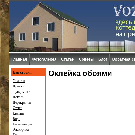
Главная
Фотогалерея
Статьи
Советы
Блог
Обратная с
Оклейка обоями
Как строил
Участок
Проект
Фундамент
Цоколь
Перекрытия
Стены
Крыша
Вода
Канализация
Электрика