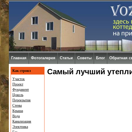
Главная
Фотогалерея
Статьи
Советы
Блог
Обратная с
Самый лучший утепл
Как строил
Участок
Проект
Фундамент
Цоколь
Перекрытия
Стены
Крыша
Вода
Канализация
Электрика