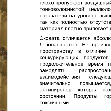
плохо пропускает воздушный
тонковолокнистой целлюл
показатели на уровень выше
так как полностью отсутст
материал плотно прилегает 
Эковата отличается абсолю
безопасностью. Её произв
пространству в отличие 
конкурирующих продукто
продолжительное время п
замедлять распростр
взаимодействия следу
значительно повышает
антипиренов, которая на
состоянии. Продукты г
токсичными.