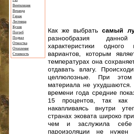
Газ
Вентиляция
Веранда
Гараж
Лестница
Кухня
Как же выбрать
самый лу
Погреб
разнообразия данной
Подвал
Отмостка
характеристики одного
Отопление
вариантов, которым являе
Стоимость
температурах она сохраняет
отдавать влагу. Происход
целлюлозные. При этом 
материала не ухудшаются.
времени года средние пока
15 процентов, так как 
накапливаясь внутри уте
странах эковата широко при
чем и заслужила себе
пароизоляции не нужен 