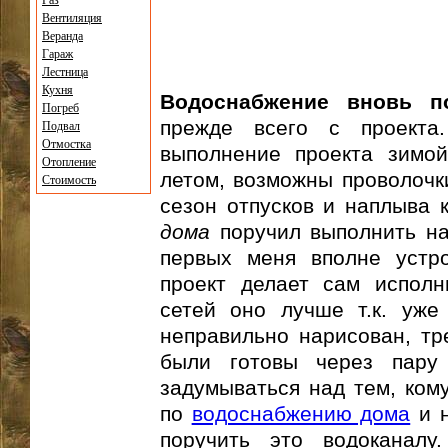
Газ
Вентиляция
Веранда
Гараж
Лестница
Кухня
Водоснабжение вновь п
Погреб
прежде всего с проекта
Подвал
Отмостка
выполнение проекта зимой,
Отопление
летом, возможны проволочки
Стоимость
сезон отпусков и наплыва 
дома
поручил выполнить на
первых меня вполне устро
проект делает сам исполн
сетей оно лучше т.к. уже
неправильно нарисован, тре
были готовы через пару
задумываться над тем, ком
по
водоснабжению дома
и н
поручить это водоканалу