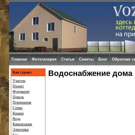
Главная
Фотогалерея
Статьи
Советы
Блог
Обратная с
Водоснабжение дома
Как строил
Участок
Проект
Фундамент
Цоколь
Перекрытия
Стены
Крыша
Вода
Канализация
Электрика