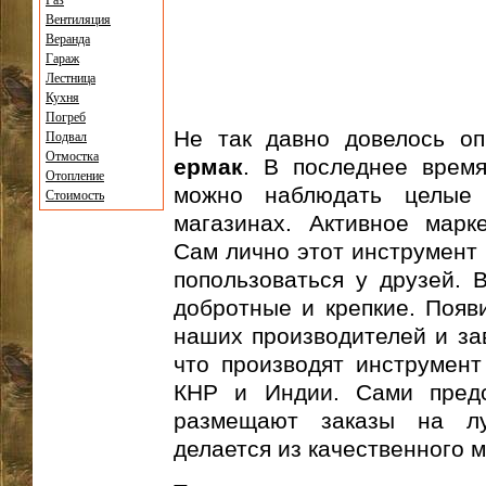
Газ
Вентиляция
Веранда
Гараж
Лестница
Кухня
Погреб
Не так давно довелось о
Подвал
Отмостка
ермак
. В последнее врем
Отопление
можно наблюдать целые 
Стоимость
магазинах. Активное марк
Сам лично этот инструмент 
попользоваться у друзей. 
добротные и крепкие. Появи
наших производителей и за
что производят инструмент
КНР и Индии. Сами предс
размещают заказы на лу
делается из качественного 