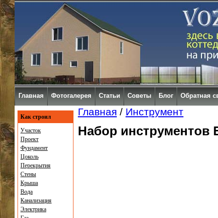
Главная
Фотогалерея
Статьи
Советы
Блог
Обратная с
Главная
/
Инструмент
Как строил
Набор инструментов 
Участок
Проект
Фундамент
Цоколь
Перекрытия
Стены
Крыша
Вода
Канализация
Электрика