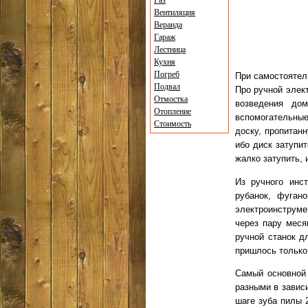
Газ
Вентиляция
Веранда
Гараж
Лестница
Кухня
Погреб
При самостоятел
Подвал
Про ручной элек
Отмостка
возведения до
Отопление
вспомогательные
Стоимость
доску, пропитан
ибо диск затупи
жалко затупить, 
Из ручного инс
рубанок, фуган
электроинструме
через пару меся
ручной станок д
пришлось только 
Самый основной 
разными в завис
шаге зуба пилы 