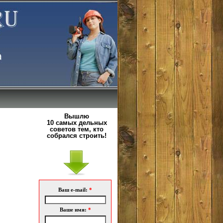
Вышлю
10 самых дельных
советов тем, кто
собрался строить!
Ваш e-mail:
*
Ваше имя:
*