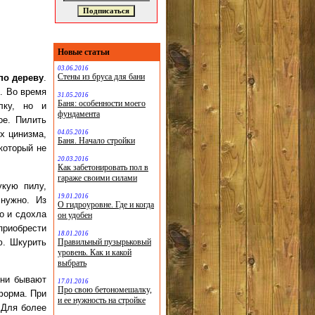
Новые статьи
03.06.2016
Стены из бруса для бани
по дереву
.
. Во время
31.05.2016
Баня: особенности моего
лку, но и
фундамента
ое. Пилить
04.05.2016
х цинизма,
Баня. Начало стройки
который не
20.03.2016
Как забетонировать пол в
гараже своими силами
укую пилу,
19.01.2016
 нужно. Из
О гидроуровне. Где и когда
о и сдохла
он удобен
приобрести
18.01.2016
ю. Шкурить
Правильный пузырьковый
уровень. Как и какой
выбрать
они бывают
17.01.2016
Про свою бетономешалку,
форма. При
и ее нужность на стройке
 Для более