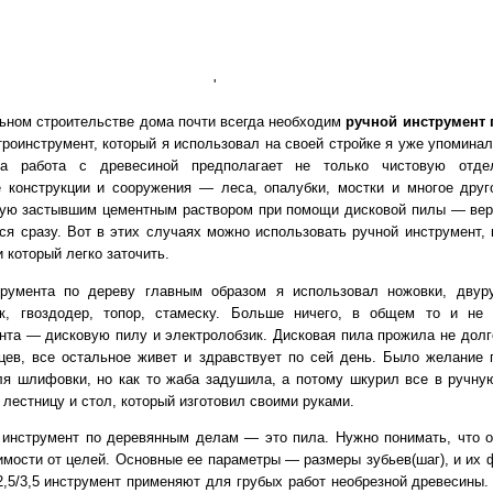
'
ьном строительстве дома почти всегда необходим
ручной инструмент 
троинструмент, который я использовал на своей стройке я уже упоминал
ма работа с древесиной предполагает не только чистовую отде
 конструкции и сооружения — леса, опалубки, мостки и многое друг
ную застывшим цементным раствором при помощи дисковой пилы — вер
тся сразу. Вот в этих случаях можно использовать ручной инструмент, 
и который легко заточить.
трумента по дереву главным образом я использовал ножовки, двур
ок, гвоздодер, топор, стамеску. Больше ничего, в общем то и не
нта — дисковую пилу и электролобзик. Дисковая пила прожила не долг
цев, все остальное живет и здравствует по сей день. Было желание 
ля шлифовки, но как то жаба задушила, а потому шкурил все в ручну
лестницу и стол, который изготовил своими руками.
инструмент по деревянным делам — это пила. Нужно понимать, что 
имости от целей. Основные ее параметры — размеры зубьев(шаг), и их 
2,5/3,5 инструмент применяют для грубых работ необрезной древесины.