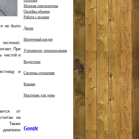
Потолки
Монтаж гипсокартона
Оклейка обоями
Работа с полами
ся не было
Двери
Ипотечный кредит
экспонат,
огает. При
Утеплители, теплоизоляция
ь чистой и
Водостоки
естницу и
Системы отопления
Крыши
Мастерим для дома
ается от
ссчитан на
е. Также
Google
диапазон