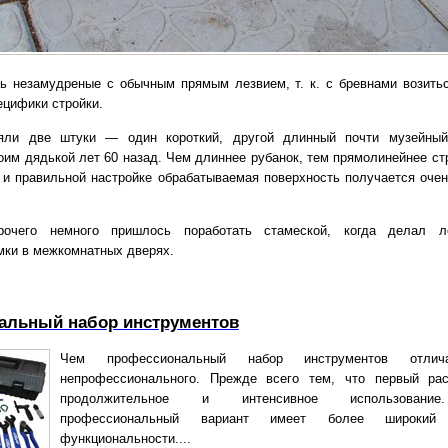
ь незамудреные с обычным прямым лезвием, т. к. с бревнами возить
ецифики стройки.
яли две штуки — один короткий, другой длинный почти музейный 
оим дядькой лет 60 назад. Чем длиннее рубанок, тем прямолинейнее стр
 и правильной настройке обрабатываемая поверхность получается очен
рочего немного пришлось поработать стамеской, когда делал л
мки в межкомнатных дверях.
альный набор инструментов
Чем профессиональный набор инструментов отлич
непрофессионального. Прежде всего тем, что первый ра
продолжительное и интенсивное использовани
профессиональный вариант имеет более широкий 
функциональности....