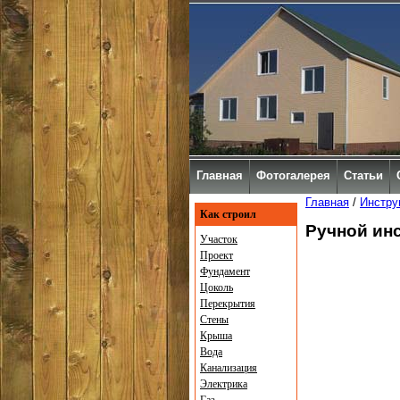
Главная
Фотогалерея
Статьи
Главная
/
Инстру
Как строил
Ручной ин
Участок
Проект
Фундамент
Цоколь
Перекрытия
Стены
Крыша
Вода
Канализация
Электрика