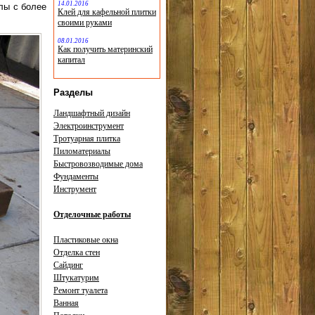
14.01.2016
лы с более
Клей для кафельной плитки
своими руками
08.01.2016
Как получить материнский
капитал
Разделы
Ландшафтный дизайн
Электроинструмент
Тротуарная плитка
Пиломатериалы
Быстровозводимые дома
Фундаменты
Инструмент
Отделочные работы
Пластиковые окна
Отделка стен
Сайдинг
Штукатурим
Ремонт туалета
Ванная