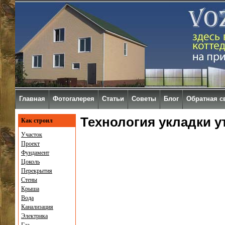
Главная
Фотогалерея
Статьи
Советы
Блог
Обратная с
Технология укладки у
Как строил
Участок
Проект
Фундамент
Цоколь
Перекрытия
Стены
Крыша
Вода
Канализация
Электрика