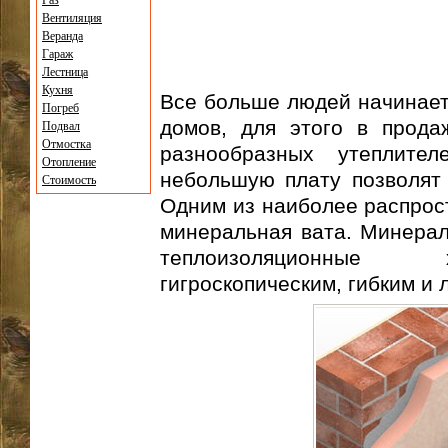
Газ
Вентиляция
Веранда
Гараж
Лестница
Кухня
Все больше людей начинает
Погреб
домов, для этого в прод
Подвал
Отмостка
разнообразных утеплител
Отопление
небольшую плату позволят
Стоимость
Одним из наиболее распрос
минеральная вата. Минерал
теплоизоляционные х
гигроскопическим, гибким и 