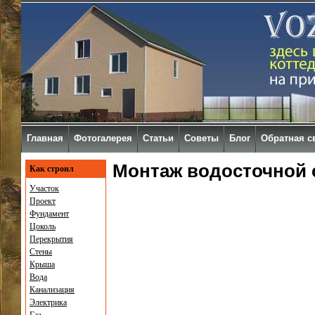
Главная
Фотогалерея
Статьи
Советы
Блог
Обратная с
Монтаж водосточной
Как строил
Участок
Проект
Фундамент
Цоколь
Перекрытия
Стены
Крыша
Вода
Канализация
Электрика