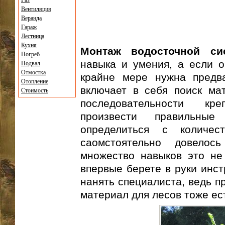
Газ
Вентиляция
Веранда
Гараж
Лестница
Кухня
Монтаж водосточной си
Погреб
навыка и умения, а если о
Подвал
Отмостка
крайне мере нужна предва
Отопление
включает в себя поиск ма
Стоимость
последовательности кр
произвести правильные
определиться с количес
саомстоятельно довело
множество навыков это не
впервые берете в руки инст
нанять специалиста, ведь п
материал для лесов тоже ест