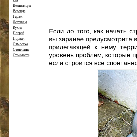
Газ
Вентиляция
Веранда
Гараж
Лестница
Кухня
Если до того, как начать с
Погреб
вы заранее предусмотрите в
Подвал
Отмостка
прилегающей к нему терри
Отопление
уровень проблем, которые п
Стоимость
если строится все спонтанн