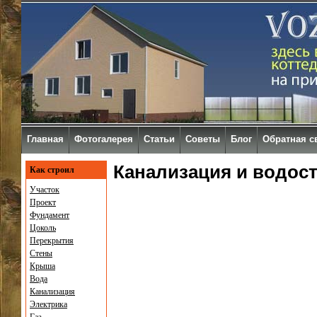
Главная
Фотогалерея
Статьи
Советы
Блог
Обратная с
Канализация и водос
Как строил
Участок
Проект
Фундамент
Цоколь
Перекрытия
Стены
Крыша
Вода
Канализация
Электрика