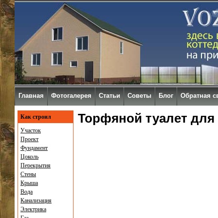
Главная
Фотогалерея
Статьи
Советы
Блог
Обратная с
Торфяной туалет для
Как строил
Участок
Проект
Фундамент
Цоколь
Перекрытия
Стены
Крыша
Вода
Канализация
Электрика