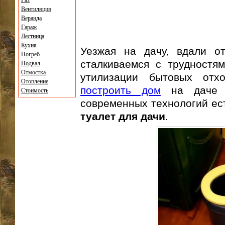
Газ
Вентиляция
Веранда
Гараж
Лестница
Кухня
Уезжая на дачу, вдали от
Погреб
сталкиваемся с трудностя
Подвал
Отмостка
утилизации бытовых отх
Отопление
построить дом
на даче с
Стоимость
современных технологий ест
туалет для дачи
.