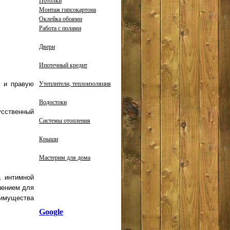
Потолки
Монтаж гипсокартона
Оклейка обоями
Работа с полами
Двери
Ипотечный кредит
Утеплители, теплоизоляция
ю и правую
Водостоки
усственный
Системы отопления
Крыши
Мастерим для дома
а интимной
шением для
еимущества
Google