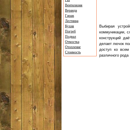
Газ
Вентиляция
Веранда
Гараж
Лестница
Кухня
Выбирая устро
Погреб
коммуникации, с
Подвал
конструкций даё
Отмостка
делает лючок по
Отопление
доступ ко всем
Стоимость
различного рода