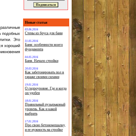
Новые статьи
различные
03.06.2016
Стены из бруса для бани
а подобных
литки. Это
31.05.2016
Баня: особенности моего
ся хороший
фундамента
никновения
04.05.2016
Баня. Начало стройки
20.03.2016
Как забетонировать пол в
гараже своими силами
19.01.2016
О гидроуровне. Где и когда
он удобен
18.01.2016
Правильный пузырьковый
уровень. Как и какой
выбрать
17.01.2016
Про свою бетономешалку,
и ее нужность на стройке