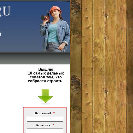
Вышлю
10 самых дельных
советов тем, кто
собрался строить!
Ваш e-mail:
*
Ваше имя:
*