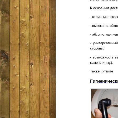
К основным дост
- отличные показ
- высокая стойко
- абсолютная не
- универсальны
стороны;
- возможность в
камень и т.д.).
Также читайте
Гигиеническ