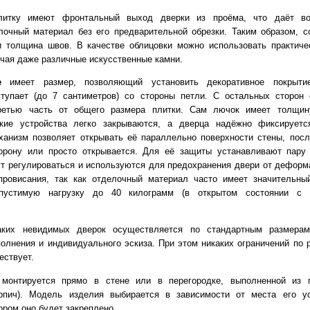
литку имеют фронтальный выход дверки из проёма, что даёт во
лочный материал без его предварительной обрезки. Таким образом, с
и толщина швов. В качестве облицовки можно использовать практич
чая даже различные искусственные камни.
е
имеет размер, позволяющий установить декоративное покрытие
ступает (до 7 сантиметров) со стороны петли. С остальных сторон
ретью часть от общего размера плитки. Сам лючок имеет толщин
акие устройства легко закрываются, а дверца надёжно фиксирует
анизм позволяет открывать её параллельно поверхности стены, посл
торону или просто открывается. Для её защиты устанавливают пару
ут регулироваться и используются для предохранения двери от деформ
провисания, так как отделочный материал часто имеет значительны
опустимую нагрузку до 40 килограмм (в открытом состоянии с 
аких невидимых дверок осуществляется по стандартным размерам
олнения и индивидуального эскиза. При этом никаких ограничений по 
ествует.
монтируется прямо в стене или в перегородке, выполненной из п
кирпич). Модель изделия выбирается в зависимости от места его у
ором оно будет закреплено.