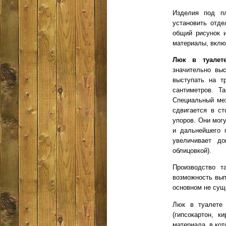
Изделия под п
установить отде
общий рисунок 
материалы, вклю
Люк в туалет
значительно вы
выступать на т
сантиметров. Т
Специальный мех
сдвигается в с
упоров. Они мог
и дальнейшего 
увеличивает д
облицовкой).
Производство т
возможность вып
основном не сущ
Люк в туалете 
(гипсокартон, 
материала, в кот