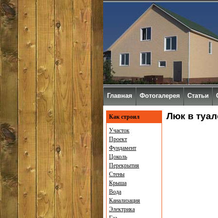
Главная
Фотогалерея
Статьи
Люк в туал
Как строил
Участок
Проект
Фундамент
Цоколь
Перекрытия
Стены
Крыша
Вода
Канализация
Электрика