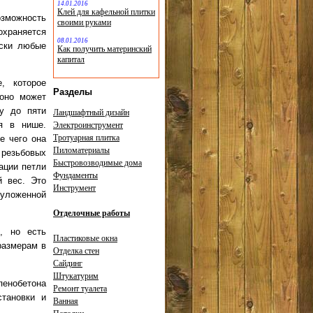
14.01.2016
Клей для кафельной плитки
зможность
своими руками
охраняется
08.01.2016
ески любые
Как получить материнский
капитал
, которое
Разделы
 оно может
у до пяти
Ландшафтный дизайн
ся в нише.
Электроинструмент
Тротуарная плитка
е чего она
Пиломатериалы
 резьбовых
Быстровозводимые дома
ации петли
Фундаменты
й вес. Это
Инструмент
уложенной
Отделочные работы
, но есть
Пластиковые окна
размерам в
Отделка стен
Сайдинг
Штукатурим
енобетона
Ремонт туалета
становки и
Ванная