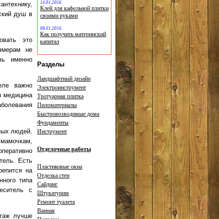
14.01.2016
антехнику,
Клей для кафельной плитки
ский душ в
своими руками
08.01.2016
Как получить материнский
овать это
капитал
змерам не
чь именно
Разделы
Ландшафтный дизайн
еле важно
Электроинструмент
ая медицина
Тротуарная плитка
аболевания
Пиломатериалы
Быстровозводимые дома
Фундаменты
лых людей.
Инструмент
 мамочкам,
Отделочные работы
оперативно
тель. Есть
Пластиковые окна
репится на
Отделка стен
нного типа
Сайдинг
еситель с
Штукатурим
Ремонт туалета
Ванная
нтаж лучше