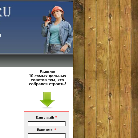
Вышлю
10 самых дельных
советов тем, кто
собрался строить!
Ваш e-mail:
*
Ваше имя:
*