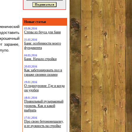
Новые статьи
иенический
03.06.2016
Стены из бруса для бани
едоставить
 крошечный
31.05.2016
Баня: особенности моего
т заранее,
фундамента
глупо.
04.05.2016
Баня. Начало стройки
20.03.2016
Как забетонировать пол в
гараже своими силами
19.01.2016
О гидроуровне. Где и когда
он удобен
18.01.2016
Правильный пузырьковый
уровень. Как и какой
выбрать
17.01.2016
Про свою бетономешалку,
и ее нужность на стройке