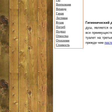
Газ
Вентиляция
Веранда
Гараж
Лестница
Кухня
Гигиенический 
Погреб
душ, является о
Подвал
все преимуществ
Отмостка
туалет на треть
Отопление
прежде чем
пост
Стоимость