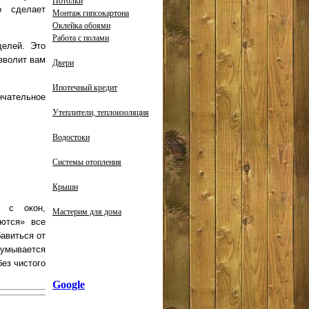
Потолки
о сделает
Монтаж гипсокартона
Оклейка обоями
Работа с полами
делей. Это
озволит вам
Двери
Ипотечный кредит
нчательное
Утеплители, теплоизоляция
Водостоки
Системы отопления
Крыши
я с окон,
Мастерим для дома
аются» все
авиться от
думывается
без чистого
Google