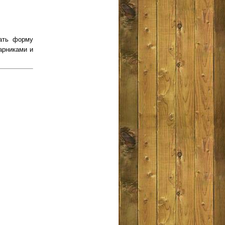
вать форму
арниками и