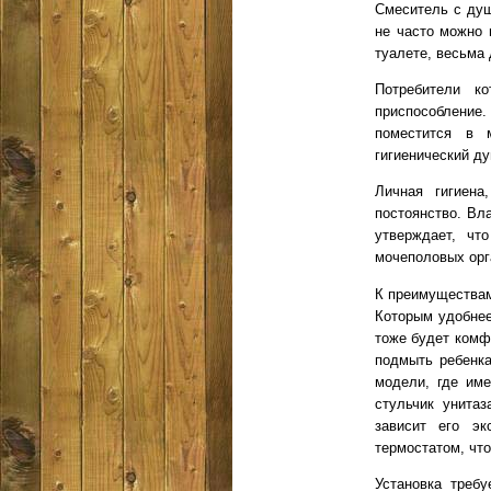
Смеситель с душ
не часто можно 
туалете, весьма
Потребители к
приспособление
поместится в 
гигиенический ду
Личная гигиена
постоянство. Вла
утверждает, чт
мочеполовых орг
К преимуществам
Которым удобнее
тоже будет комф
подмыть ребенка
модели, где име
стульчик унитаз
зависит его эк
термостатом, чт
Установка требу