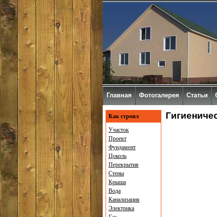
Главная
Фотогалерея
Статьи
Гигиеничес
Как строил
Участок
Проект
Фундамент
Цоколь
Перекрытия
Стены
Крыша
Вода
Канализация
Электрика