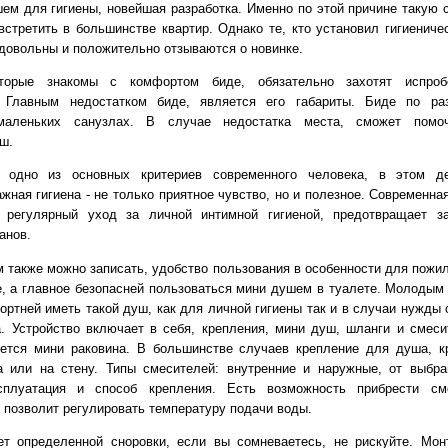
ем для гигиены, новейшая разработка. Именно по этой причине такую с
встретить в большинстве квартир. Однако те, кто установил гигиениче
 довольны и положительно отзываются о новинке.
оторые знакомы с комфортом биде, обязательно захотят испроб
. Главным недостатком биде, является его габариты. Биде по ра
маленьких санузлах. В случае недостатка места, сможет помо
ш.
, одно из основных критериев современного человека, в этом д
жная гигиена - не только приятное чувство, но и полезное. Современн
о регулярный уход за личной интимной гигиеной, предотвращает з
анов.
 также можно записать, удобство пользования в особенности для пожи
, а главное безопасней пользоваться мини душем в туалете. Молодым
ортней иметь такой душ, как для личной гигиены так и в случаи нужды 
. Устройство включает в себя, крепления, мини душ, шланги и смеси
ется мини раковина. В большинстве случаев крепление для душа, к
а или на стену. Типы смесителей: внутренние и наружные, от выбра
сплуатация и способ крепления. Есть возможность прибрести см
о позволит регулировать температуру подачи воды.
ет определенной сноровки, если вы сомневаетесь, не рискуйте. Мо