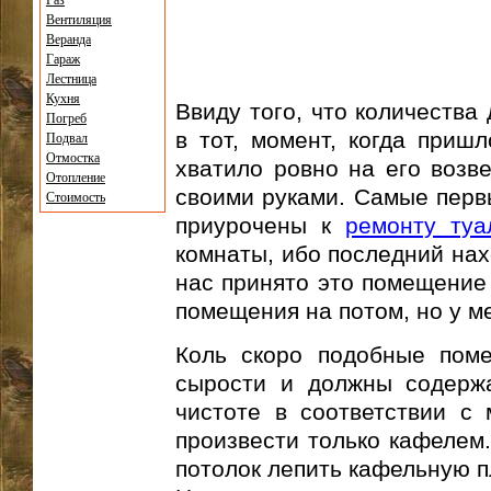
Газ
Вентиляция
Веранда
Гараж
Лестница
Кухня
Ввиду того, что количества
Погреб
в тот, момент, когда при
Подвал
Отмостка
хватило ровно на его возв
Отопление
своими руками. Самые перв
Стоимость
приурочены к
ремонту туа
комнаты, ибо последний нах
нас принято это помещение 
помещения на потом, но у м
Коль скоро подобные пом
сырости и должны содержа
чистоте в соответствии с
произвести только кафелем.
потолок лепить кафельную п