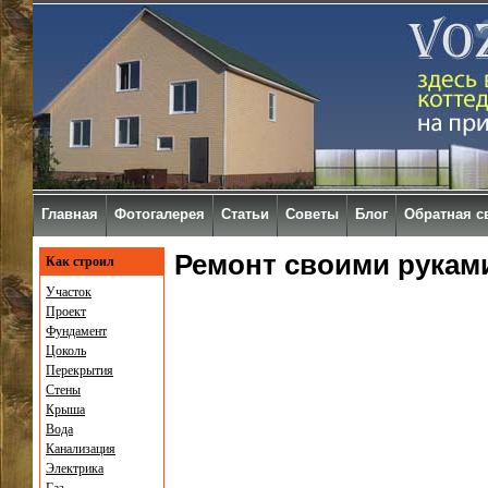
Главная
Фотогалерея
Статьи
Советы
Блог
Обратная с
Ремонт своими рукам
Как строил
Участок
Проект
Фундамент
Цоколь
Перекрытия
Стены
Крыша
Вода
Канализация
Электрика