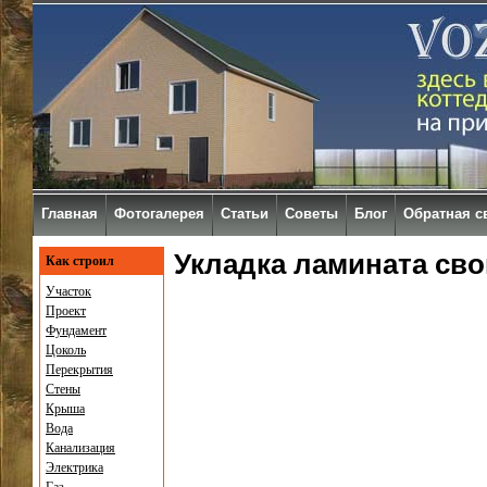
Главная
Фотогалерея
Статьи
Советы
Блог
Обратная с
Укладка ламината сво
Как строил
Участок
Проект
Фундамент
Цоколь
Перекрытия
Стены
Крыша
Вода
Канализация
Электрика