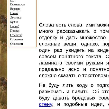
Газ
Вентиляция
Веранда
Гараж
Лестница
Кухня
Слова есть слова, ими можн
Погреб
много рассказывать о т
Подвал
Отмостка
отделку и дать множество 
Отопление
сложные вещи, однако, по
Стоимость
один раз увидеть на виде
совсем понятного текста. О
ламината своими руками я
предельно ясно и понятно
сложно сказать о текстовом
Не буду лить воду о подго
размечать и пилить. Об эт
буду давать бредовых сов
стену
, и подобные идеи, 