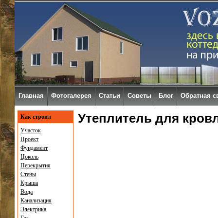
Главная
Фотогалерея
Статьи
Советы
Блог
Обратная с
Утеплитель для кров
Как строил
Участок
Проект
Фундамент
Цоколь
Перекрытия
Стены
Крыша
Вода
Канализация
Электрика