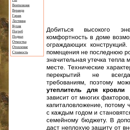
Газ
Вентиляция
Веранда
Гараж
Лестница
Кухня
Добиться высокого эн
Погреб
комфортность в доме возмо
Подвал
Отмостка
ограждающих конструкций.
Отопление
помещения не последнюю рол
Стоимость
значительная утечка тепла 
месте. Технические характе
перекрытий не всегд
требованиям, поэтому мож
утеплитель для кровли 
зависит от многих факторов,
капиталовложение, потому ч
с каждым годом и становятс
семейному бюджету. В допо
даст неплохую защиту от вн