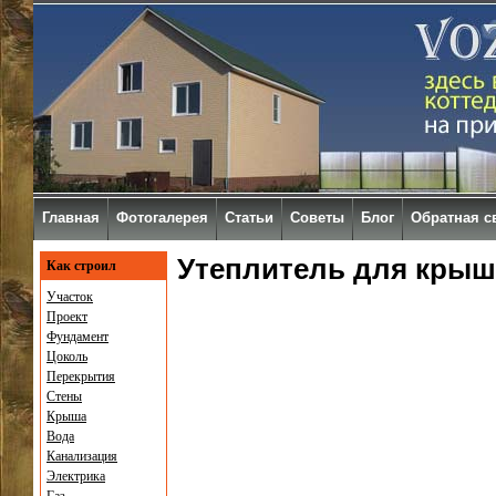
Главная
Фотогалерея
Статьи
Советы
Блог
Обратная с
Утеплитель для крыши
Как строил
Участок
Проект
Фундамент
Цоколь
Перекрытия
Стены
Крыша
Вода
Канализация
Электрика