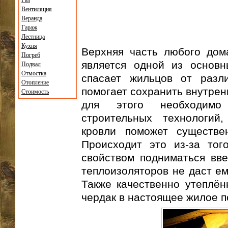
Газ
Вентиляция
Веранда
Гараж
Лестница
Кухня
Верхняя часть любого дома
Погреб
является одной из основн
Подвал
Отмостка
спасает жильцов от разл
Отопление
помогает сохранить внутрен
Стоимость
для этого необходимо
строительных технологий
кровли поможет существе
Происходит это из-за тог
свойством подниматься вве
теплоизоляторов не даст е
Также качественно утеплён
чердак в настоящее жилое 