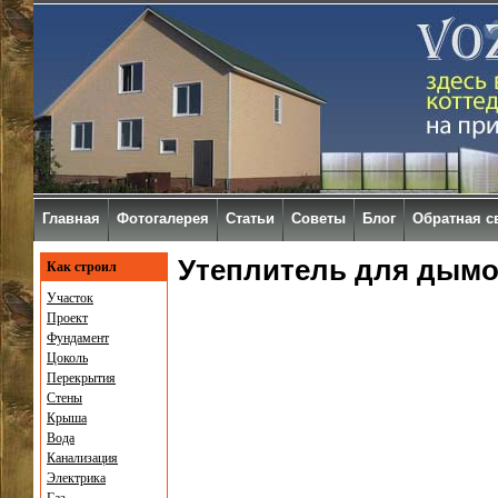
Главная
Фотогалерея
Статьи
Советы
Блог
Обратная с
Утеплитель для дымо
Как строил
Участок
Проект
Фундамент
Цоколь
Перекрытия
Стены
Крыша
Вода
Канализация
Электрика