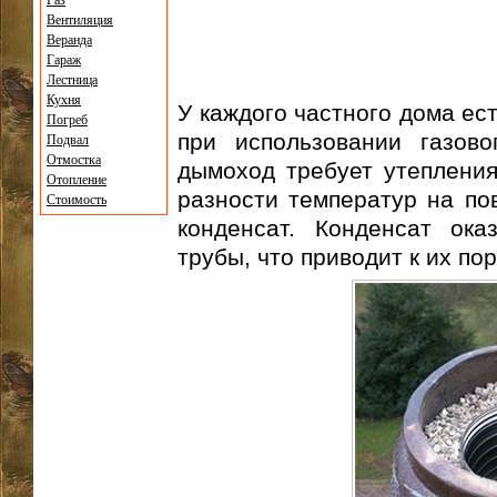
Газ
Вентиляция
Веранда
Гараж
Лестница
Кухня
У каждого частного дома ес
Погреб
при использовании газов
Подвал
Отмостка
дымоход требует утепления
Отопление
разности температур на по
Стоимость
конденсат. Конденсат ока
трубы, что приводит к их пор