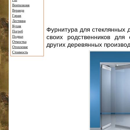
Газ
Вентиляция
Веранда
Гараж
Лестница
Кухня
Фурнитура для стеклянных д
Погреб
своих родственников для
Подвал
Отмостка
других деревянных произво
Отопление
Стоимость