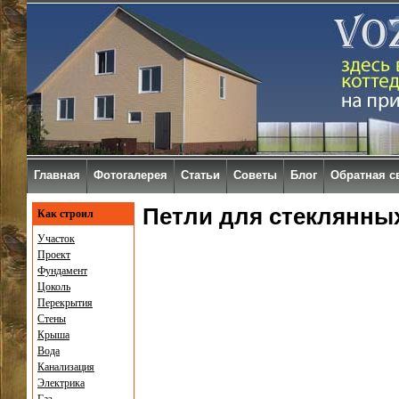
Главная
Фотогалерея
Статьи
Советы
Блог
Обратная с
Петли для стеклянны
Как строил
Участок
Проект
Фундамент
Цоколь
Перекрытия
Стены
Крыша
Вода
Канализация
Электрика