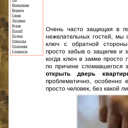
Газ
Вентиляция
Веранда
Гараж
Лестница
Кухня
Очень часто защищая в по
Погреб
нежелательных гостей, мы 
Подвал
Отмостка
ключ с обратной стороны
Отопление
просто забыв о защелке и з
Стоимость
когда ключ в замке просто 
по причине сломавшегося з
открыть дверь квартир
проблематично, особенно 
просто человек, без какой л