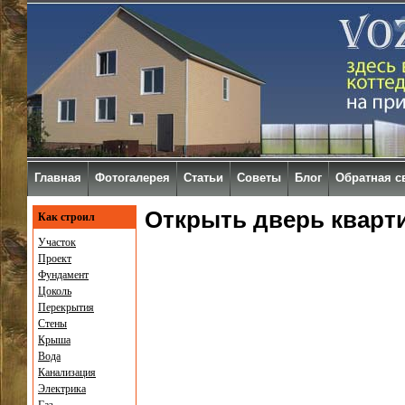
Главная
Фотогалерея
Статьи
Советы
Блог
Обратная с
Открыть дверь кварт
Как строил
Участок
Проект
Фундамент
Цоколь
Перекрытия
Стены
Крыша
Вода
Канализация
Электрика