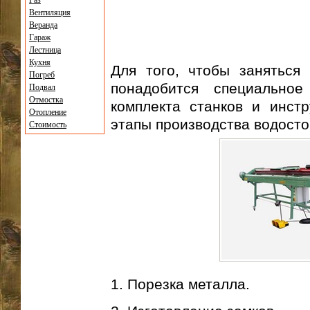
Газ
Вентиляция
Веранда
Гараж
Лестница
Кухня
Для того, чтобы заняться 
Погреб
понадобится специальное
Подвал
Отмостка
комплекта станков и инст
Отопление
этапы производства водосто
Стоимость
1. Порезка металла.