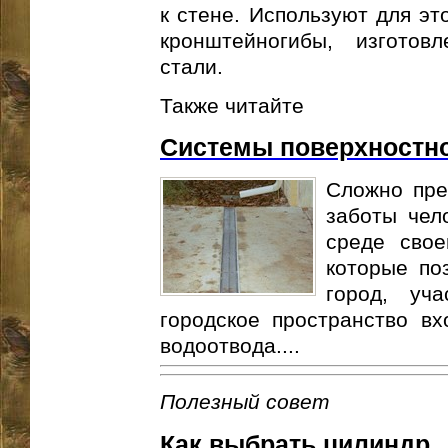
к стене. Используют для э
кронштейногибы, изготов
стали.
Также читайте
Системы поверхностно
Сложно пре
заботы чел
среде свое
которые по
город, уч
городское пространство вх
водоотвода....
Полезный совет
Как выбрать цилиндр