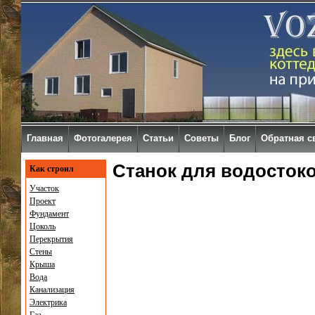
Главная
Фотогалерея
Статьи
Советы
Блог
Обратная с
Станок для водосток
Как строил
Участок
Проект
Фундамент
Цоколь
Перекрытия
Стены
Крыша
Вода
Канализация
Электрика