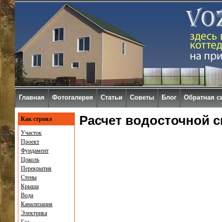
Главная
Фотогалерея
Статьи
Советы
Блог
Обратная с
Расчет водосточной 
Как строил
Участок
Проект
Фундамент
Цоколь
Перекрытия
Стены
Крыша
Вода
Канализация
Электрика