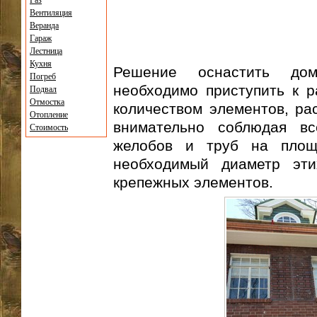
Газ
Вентиляция
Веранда
Гараж
Лестница
Кухня
Решение оснастить дом
Погреб
необходимо приступить к р
Подвал
Отмостка
количеством элементов, ра
Отопление
внимательно соблюдая в
Стоимость
желобов и труб на площ
необходимый диаметр эти
крепежных элементов.