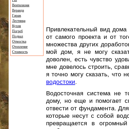
Газ
Вентиляция
Веранда
Гараж
Лестница
Кухня
Привлекательный вид дома 
Погреб
от самого проекта и от тог
Подвал
Отмостка
множества других доработок
Отопление
мой дом, я не могу сказат
Стоимость
доволен, есть чувство удов
мне довелось строить, срав
я точно могу сказать, что 
водостоки
.
Водосточная система не т
дому, но еще и помогает с
отвести от фундамента. Для
которые несут с собой вод
превращается в огромный