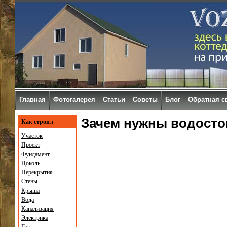
Главная
Фотогалерея
Статьи
Советы
Блог
Обратная с
Зачем нужны водосто
Как строил
Участок
Проект
Фундамент
Цоколь
Перекрытия
Стены
Крыша
Вода
Канализация
Электрика