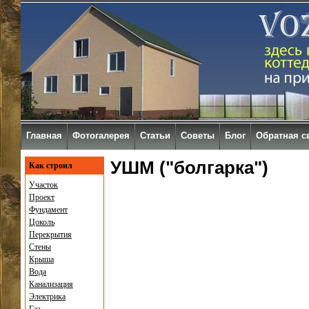
Главная
Фотогалерея
Статьи
Советы
Блог
Обратная с
УШМ ("болгарка")
Как строил
Участок
Проект
Фундамент
Цоколь
Перекрытия
Стены
Крыша
Вода
Канализация
Электрика