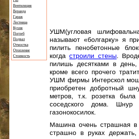
Газ
Вентиляция
Веранда
Гараж
Лестница
Кухня
УШМ(угловая шлифовальн
Погреб
называют «болгарку» я при
Подвал
Отмостка
пилить пенобетонные блок
Отопление
когда
строили стены
. Врод
Стоимость
пилишь десятками в день,
кроме всего прочего трати
УШМ фирмы Интерскол мощно
приобретен добротный шну
метров, т.к. розетка был
соседского дома. Шнур
газонокосилок.
Машина очень страшная в 
страшно в руках держать, 