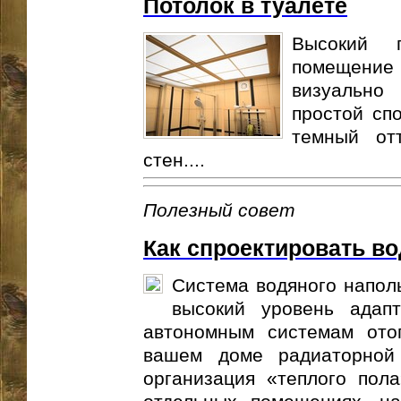
Потолок в туалете
Высокий 
помещени
визуально
простой спо
темный от
стен....
Полезный совет
Как спроектировать в
Система водяного напол
высокий уровень адап
автономным системам ото
вашем доме радиаторной
организация «теплого пола