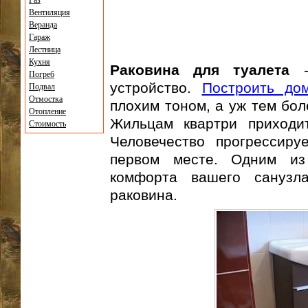
Газ
Вентиляция
Веранда
Гараж
Лестница
Кухня
Раковина для туалета
- 
Погреб
устройство.
Построить до
Подвал
Отмостка
плохим тоном, а уж тем бол
Отопление
Жильцам квартри приходит
Стоимость
Человечество прогрессиру
первом месте. Одним из
комфорта вашего санузла
раковина.