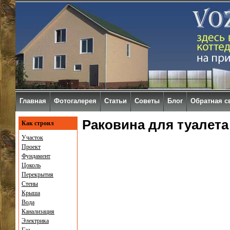
Главная
Фотогалерея
Статьи
Советы
Блог
Обратная с
Раковина для туалета
Как строил
Участок
Проект
Фундамент
Цоколь
Перекрытия
Стены
Крыша
Вода
Канализация
Электрика