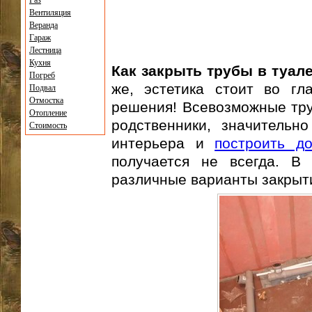
Газ
Вентиляция
Веранда
Гараж
Лестница
Кухня
Как закрыть трубы в туал
Погреб
же, эстетика стоит во гл
Подвал
Отмостка
решения! Всевозможные труб
Отопление
родственники, значительн
Стоимость
интерьера и
построить д
получается не всегда. В
различные варианты закрыти