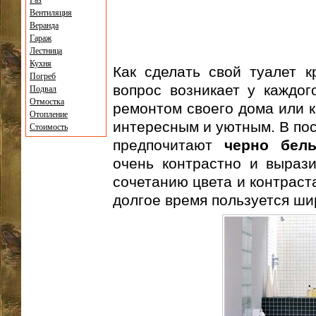
Газ
Вентиляция
Веранда
Гараж
Лестница
Кухня
Как сделать свой туалет 
Погреб
вопрос возникает у каждог
Подвал
Отмостка
ремонтом своего дома или к
Отопление
интересным и уютным. В по
Стоимость
предпочитают
черно бел
очень контрастно и вырази
сочетанию цвета и контраст
долгое время пользуется ши