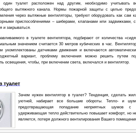
е. один туалет расположен над другим, необходимо учитывать ве
общего вытяжного канала. Нормы пожарной защиты с целью предо
мления через вытяжные вентиляторы, требуют оборудовать как сам ка
порными приспособлениями – шиберами, клапанами или задвижками, 
я и закрываться.
авливаемого в туалете вентилятора, подбирают от количества «сидя
мальным значением считается 30 метров кубических в час. Вентилято
рии укомплектованы датчиками движения и включаются автоматическ
бюджетный вариант, проблему включения можно решить путем по
пь освещения, чтобы, при включении света, включался и вентилятор.
в туалет
Зачем нужен вентилятор в туалет? Тенденция, сделать жи
уютней, набирает все большие обороты. Тепло- и шумо
предотвращающая попадание неприятных шумов с
удерживающая тепло действительно повышает комфорт, но н
является, потеря должного вентилирования Вашего помещения.