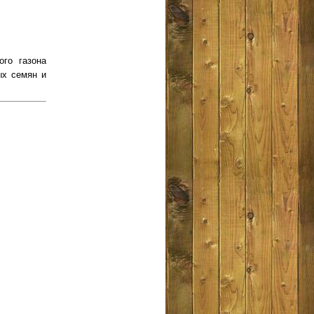
ого газона
ых семян и