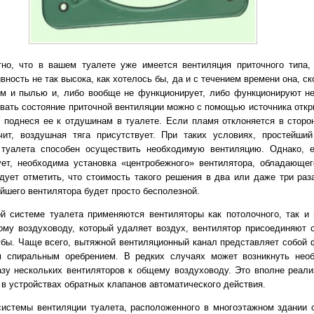
но, что в вашем туалете уже имеется вентиляция приточного типа,
ность не так высока, как хотелось бы, да и с течением времени она, ск
м и пылью и, либо вообще не функционирует, либо функционируют н
овать состояние приточной вентиляции можно с помощью источника откры
, поднеся ее к отдушинам в туалете. Если пламя отклоняется в сторо
чит, воздушная тяга присутствует. При таких условиях, простейши
 туалета способен осуществить необходимую вентиляцию. Однако, 
ует, необходима установка «центробежного» вентилятора, обладающе
ует отметить, что стоимость такого решения в два или даже три раз
ейшего вентилятора будет просто бесполезной.
й системе туалета применяются вентиляторы как потолочного, так и 
ому воздуховоду, который удаляет воздух, вентилятор присоединяют
убы. Чаще всего, вытяжной вентиляционный канал представляет собой
м спиральным оребрением. В редких случаях может возникнуть нео
зу нескольких вентиляторов к общему воздуховоду. Это вполне реали
 в устройствах обратных клапанов автоматического действия.
системы вентиляции туалета, расположенного в многоэтажном здании 