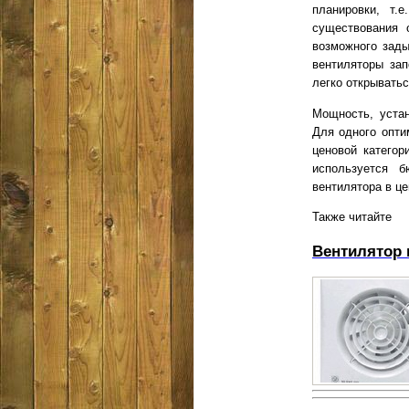
планировки, т.
существования 
возможного зады
вентиляторы за
легко открыватьс
Мощность, устан
Для одного опти
ценовой катего
используется 
вентилятора в це
Также читайте
Вентилятор 