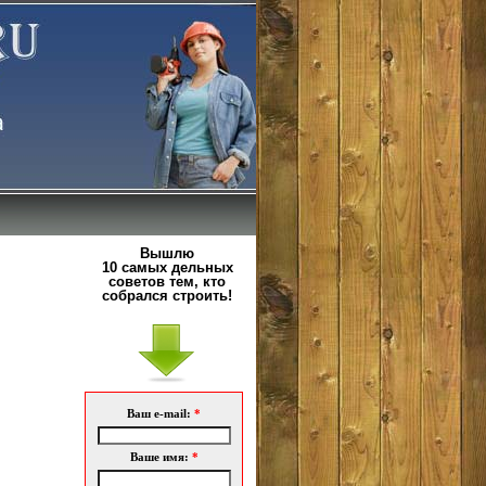
Вышлю
10 самых дельных
советов тем, кто
собрался строить!
Ваш e-mail:
*
Ваше имя:
*