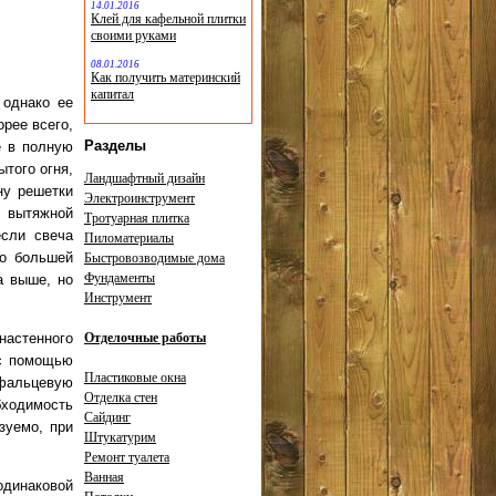
14.01.2016
Клей для кафельной плитки
своими руками
08.01.2016
Как получить материнский
капитал
 однако ее
орее всего,
Разделы
е в полную
того огня,
Ландшафтный дизайн
ну решетки
Электроинструмент
й вытяжной
Тротуарная плитка
если свеча
Пиломатериалы
го большей
Быстровозводимые дома
Фундаменты
а выше, но
Инструмент
настенного
Отделочные работы
 с помощью
Пластиковые окна
 фальцевую
Отделка стен
бходимость
Сайдинг
зуемо, при
Штукатурим
Ремонт туалета
Ванная
одинаковой