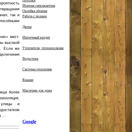
Потолки
роятность
Монтаж гипсокартона
твращения
Оклейка обоями
нал, так и
Работа с полами
способными
Двери
чих» мест.
Ипотечный кредит
ры высокой
Утеплители, теплоизоляция
и. Если же
дключения
Водостоки
Системы отопления
Крыши
Мастерим для дома
лище более
изоляция,
 улицы и
едостатком
...
Google