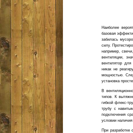
Наиболее вероят
базовая эффектив
забилась мусоро
силу. Протестир
например, свечи
вентиляции, зна
вентилятор для
никак не реагир
мощностью. След
установка прост
В вентиляционно
типов. К вытяжн
гибкой флекс-тр
трубу с навиты
подключения сра
условии наличия
При разработке 