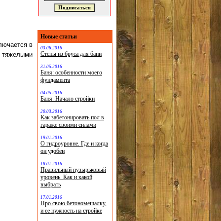
Новые статьи
лючается в
03.06.2016
Стены из бруса для бани
и тяжелыми
31.05.2016
Баня: особенности моего
фундамента
04.05.2016
Баня. Начало стройки
20.03.2016
Как забетонировать пол в
гараже своими силами
19.01.2016
О гидроуровне. Где и когда
он удобен
18.01.2016
Правильный пузырьковый
уровень. Как и какой
выбрать
17.01.2016
Про свою бетономешалку,
и ее нужность на стройке