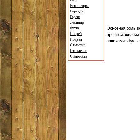
Газ
Вентиляция
Веранда
Гараж
Лестница
Кухня
Основная роль в
Погреб
препятствовани
Подвал
запахами. Лучше
Отмостка
Отопление
Стоимость