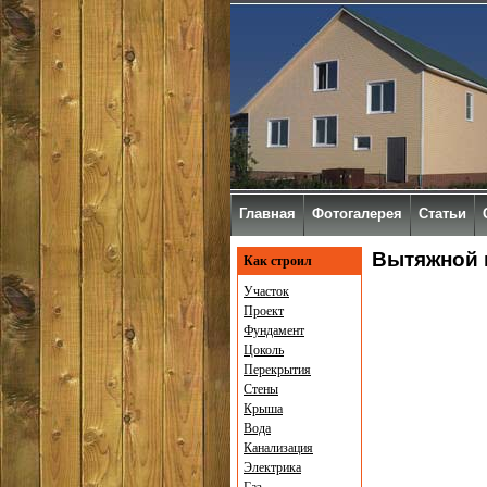
Главная
Фотогалерея
Статьи
Вытяжной 
Как строил
Участок
Проект
Фундамент
Цоколь
Перекрытия
Стены
Крыша
Вода
Канализация
Электрика