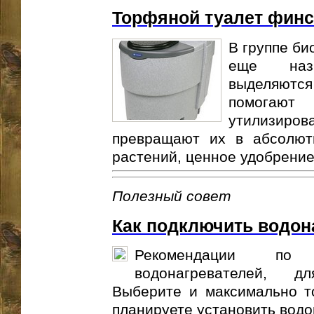
Торфяной туалет финс
В группе би
еще назы
выделяются
помогают
утилизирова
превращают их в абсолют
растений, ценное удобрение 
Полезный совет
Как подключить водон
Рекомендации по 
водонагревателей, д
Выберите и максимально то
планируете установить водон