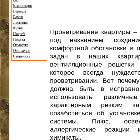
Газ
Вентиляция
Веранда
Гараж
Лестница
Кухня
Проветривание квартиры –
Погреб
под названием: создан
Подвал
Отмостка
комфортной обстановки в 
Отопление
задач в наших квартир
Стоимость
вентиляционные решетки.
которое всегда нуждае
проветривании. Вот почем
должна быть в исправно
использовать различн
характерным резким з
позаботиться об установк
системы. Плюс, осве
аллергические реакции
химикаты.