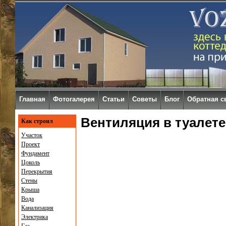
Главная
Фотогалерея
Статьи
Советы
Блог
Обратная с
Вентиляция в туалете
Как строил
Участок
Проект
Фундамент
Цоколь
Перекрытия
Стены
Крыша
Вода
Канализация
Электрика