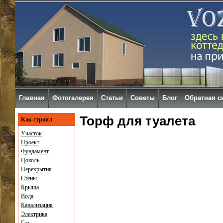
Главная
Фотогалерея
Статьи
Советы
Блог
Обратная с
Торф для туалета
Как строил
Участок
Проект
Фундамент
Цоколь
Перекрытия
Стены
Крыша
Вода
Канализация
Электрика