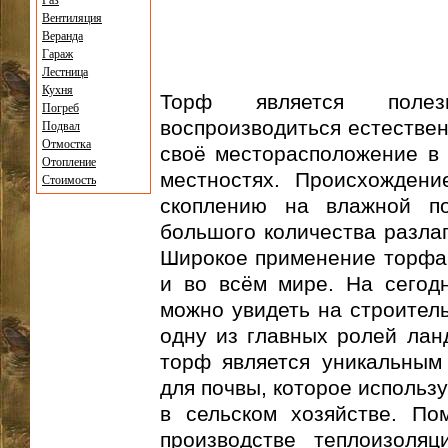
Газ
Вентиляция
Веранда
Гараж
Лестница
Кухня
Торф является полез
Погреб
воспроизводиться естестве
Подвал
Отмостка
своё месторасположение в
Отопление
местностях. Происхождени
Стоимость
скоплению на влажной по
большого количества разла
Широкое применение торфа 
и во всём мире. На сегод
можно увидеть на строитель
одну из главных ролей лан
торф является уникальным
для почвы, которое использ
в сельском хозяйстве. По
производстве теплоизоляц