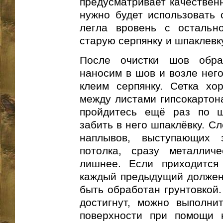
предусматривает качествен
нужно будет использовать с
легла вровень с остально
старую серпянку и шпаклевк
После очистки шов обраб
наносим в шов и возле него
клеим серпянку. Сетка хо
между листами гипсокартона
пройдитесь ещё раз по ш
забить в него шпаклёвку. С
наплывов, выступающих 
потолка, сразу металлич
лишнее. Если приходится 
каждый предыдущий должен
быть обработан грунтовкой.
достигнут, можно выполни
поверхности при помощи н