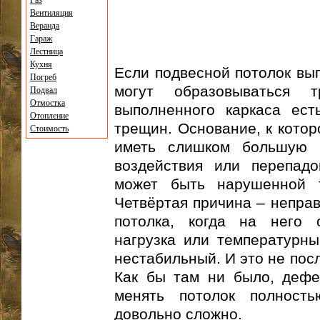
Газ
Вентиляция
Веранда
Гараж
Лестница
Кухня
Если подвесной потолок вып
Погреб
могут образовываться 
Подвал
Отмостка
выполненного каркаса ест
Отопление
трещин. Основание, к котор
Стоимость
иметь слишком большую п
воздействия или перепадо
может быть нарушенной т
Четвёртая причина – неправ
потолка, когда на него 
нагрузка или температурн
нестабильный. И это не пос
Как бы там ни было, дефе
менять потолок полность
довольно сложно.