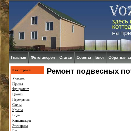
Главная
Фотогалерея
Статьи
Советы
Блог
Обратная с
Ремонт подвесных по
Как строил
Участок
Проект
Фундамент
Цоколь
Перекрытия
Стены
Крыша
Вода
Канализация
Электрика