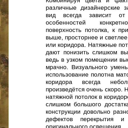
Комбинируя цвета и фак
различные дизайнерские з
вид всегда зависит от
особенностей конкрет
поверхность потолка, к пр
выше, просторнее и светле
или коридора. Натяжные пот
дают понизить слишком выс
ведь в узком помещении вы
мрачно. Визуального умен
использование полотна мато
коридора всегда небо
произведётся очень скоро. 
натяжной потолок в коридор
слишком большого достатка
конструкции довольно разн
дефектов перекрытия и
оригинального освещения.