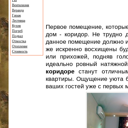
Газ
Вентиляция
Веранда
Гараж
Лестница
Первое помещение, которые 
Кухня
Погреб
дом - коридор. Не трудно д
Подвал
данное помещение должно и
Отмостка
Отопление
же искренно восхищены буд
Стоимость
или прихожей, подняв гол
идеально ровный натяжной
коридоре
станут отличным
квартиры. Ощущение уюта бу
ваших гостей уже с первых 