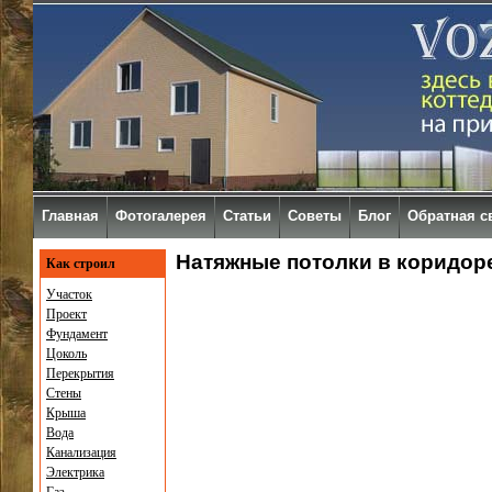
Главная
Фотогалерея
Статьи
Советы
Блог
Обратная с
Натяжные потолки в коридор
Как строил
Участок
Проект
Фундамент
Цоколь
Перекрытия
Стены
Крыша
Вода
Канализация
Электрика