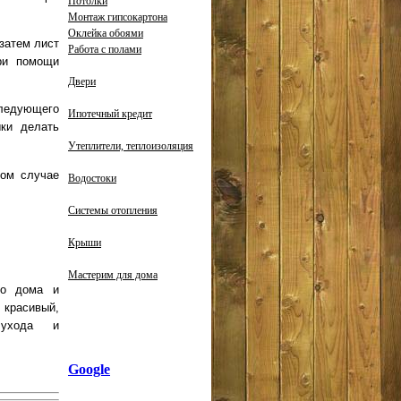
Потолки
Монтаж гипсокартона
Оклейка обоями
затем лист
Работа с полами
ри помощи
Двери
следующего
Ипотечный кредит
ыки делать
Утеплители, теплоизоляция
бом случае
Водостоки
Системы отопления
Крыши
Мастерим для дома
го дома и
 красивый,
 ухода и
Google