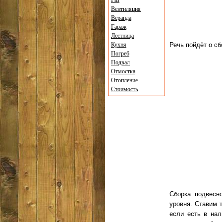
Газ
Вентиляция
Веранда
Гараж
Лестница
Кухня
Речь пойдёт о сб
Погреб
Подвал
Отмостка
Отопление
Стоимость
Сборка подвесно
уровня. Ставим 
если есть в нал