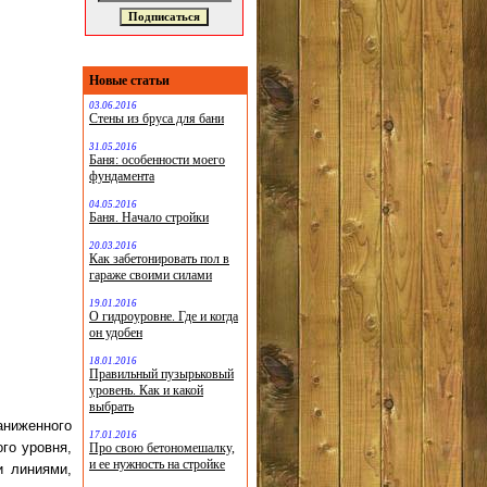
Новые статьи
03.06.2016
Стены из бруса для бани
31.05.2016
Баня: особенности моего
фундамента
04.05.2016
Баня. Начало стройки
20.03.2016
Как забетонировать пол в
гараже своими силами
19.01.2016
О гидроуровне. Где и когда
он удобен
18.01.2016
Правильный пузырьковый
уровень. Как и какой
выбрать
аниженного
17.01.2016
го уровня,
Про свою бетономешалку,
и ее нужность на стройке
и линиями,