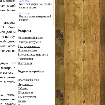
го монтажа
14.01.2016
Клей для кафельной плитки
правляющий
своими руками
угие более
08.01.2016
Как получить материнский
капитал
ет смысла.
. По обеим
Разделы
имой длины
по центру.
Ландшафтный дизайн
необходимо
Электроинструмент
лине через
Тротуарная плитка
Пиломатериалы
 получения
Быстровозводимые дома
Фундаменты
Инструмент
адную. Это
 люстра. К
Отделочные работы
е вынесут.
нескольких
Пластиковые окна
то в таком
Отделка стен
Сайдинг
Штукатурим
ых листов,
Ремонт туалета
ведены они
Ванная
го пожары