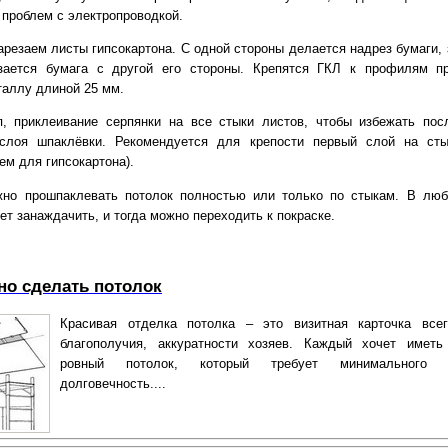
 проблем с электропроводкой.
резаем листы гипсокартона. С одной стороны делается надрез бумаги, 
зается бумага с другой его стороны. Крепятся ГКЛ к профилям п
таллу длиной 25 мм.
, приклеивание серпянки на все стыки листов, чтобы избежать по
 слоя шпаклёвки. Рекомендуется для крепости первый слой на ст
ем для гипсокартона).
жно прошпаклевать потолок полностью или только по стыкам. В лю
т занаждачить, и тогда можно переходить к покраске.
но сделать потолок
Красивая отделка потолка – это визитная карточка все
благополучия, аккуратности хозяев. Каждый хочет иметь
ровный потолок, который требует минимального
долговечность....