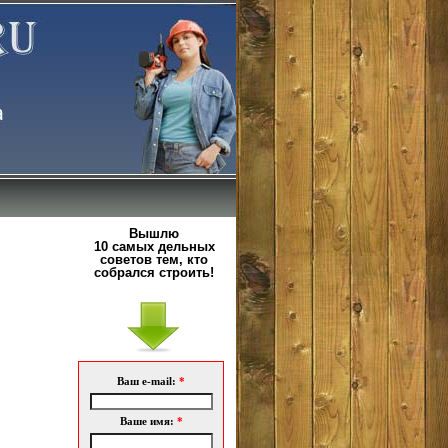
Вышлю
10 самых дельных
советов тем, кто
собрался строить!
Ваш e-mail:
*
Ваше имя:
*