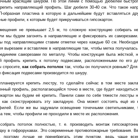
вочным красящим шнуром. По этой линии с помощью дюбелей быстро
крепить направляющий профиль. Шаг дюбеля 30-40 см. Что такое на
П-образная пластина в которую в дальнейшем будут вставляться др
ные профили, к которым будет прикручиваться гипсокартон.
мещения не превышает 2,5 м, то сложную конструкцию собирать н
ли мы будем загонять в направляющие и фиксировать их саморезами
ты под направляющими ставим отметки через каждые 60 см. Необход
я вырезаем и вставляем в направляющие так, чтобы метка получалась 
единяем саморезами по металлу. Чтобы конструкция была жёсткой, 
й профиль крепить к потолку подвесами, расположенными по его д
ы спросите,
как собрать потолок
так, чтобы он получился ровным? Для
и фиксация подвесами производится по шнуру.
планируется крепить люстру, то сделайте сейчас в том месте закл
енный профиль, располагающийся точно в месте, где будет находиться
окартон мы будем её крепить. Панели сами по себе тяжести люстры н
 как сконструировать эту закладную. Она может состоять ещё из 
филей. Если же вы задумали освещение точечными светильниками, 
за тем, чтобы профили не проходили в месте их расположения.
собрать потолок полностью, т. е. производить монтаж гипсокартонн
дку в гофрорукавах. Это современные противопожарные требования. В
, поэтому лучше не пренебрегать этим пунктом, ведь чаще все