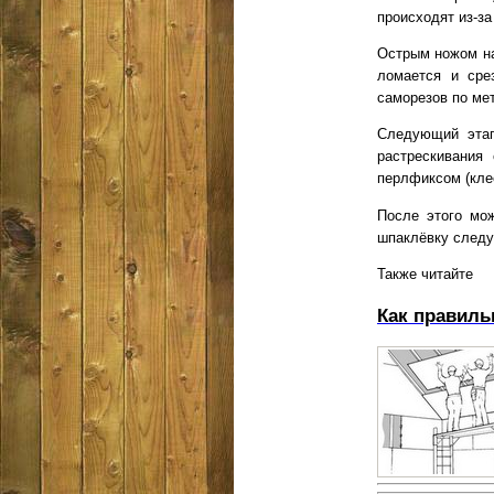
происходят из-за
Острым ножом на
ломается и сре
саморезов по ме
Следующий этап
растрескивания
перлфиксом (кле
После этого мо
шпаклёвку следуе
Также читайте
Как правиль