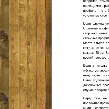
например, отби
необходимо при
профиль – это 
усиленные стоеч
Если ширина по
Стоечные профи
сторонам комна
стоечные профил
Места стыков со
каждый стоечны
каждые 40 см. В
ровной плоскост
Если к потолку 
жёстко установл
нему через гипс
Сами подумайте
добавочных про
случае следите 
Перед тем, как 
проложите прово
были неспроста