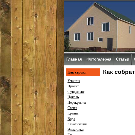
Главная
Фотогалерея
Статьи
Как собрат
Как строил
Участок
Проект
Фундамент
Цоколь
Перекрытия
Стены
Крыша
Вода
Канализация
Электрика