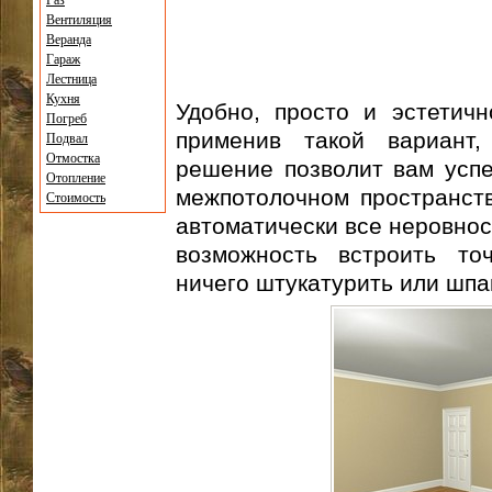
Газ
Вентиляция
Веранда
Гараж
Лестница
Кухня
Удобно, просто и эстетич
Погреб
применив такой вариант,
Подвал
Отмостка
решение позволит вам успе
Отопление
межпотолочном пространств
Стоимость
автоматически все неровнос
возможность встроить то
ничего штукатурить или шпа