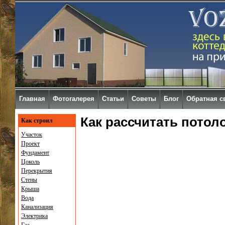
Главная
Фотогалерея
Статьи
Советы
Блог
Обратная с
Как рассчитать потол
Как строил
Участок
Проект
Фундамент
Цоколь
Перекрытия
Стены
Крыша
Вода
Канализация
Электрика