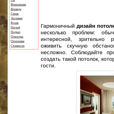
Газ
Вентиляция
Веранда
Гараж
Лестница
Кухня
Гармоничный
дизайн потол
Погреб
несколько проблем: обы
Подвал
Отмостка
интересной, зрительно 
Отопление
оживить скучную обстано
Стоимость
несложно. Соблюдайте пр
создать такой потолок, кот
гости.