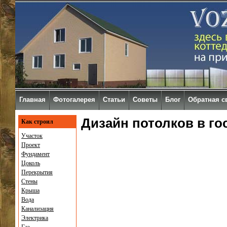
Главная
Фотогалерея
Статьи
Советы
Блог
Обратная с
Дизайн потолков в го
Как строил
Участок
Проект
Фундамент
Цоколь
Перекрытия
Стены
Крыша
Вода
Канализация
Электрика