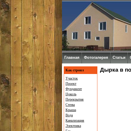
Главная
Фотогалерея
Статьи
Дырка в п
Как строил
Участок
Проект
Фундамент
Цоколь
Перекрытия
Стены
Крыша
Вода
Канализация
Электрика