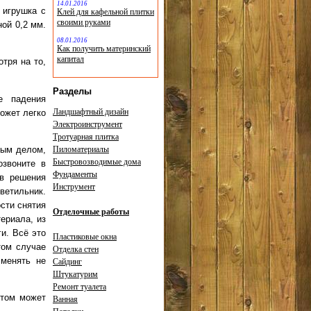
14.01.2016
 игрушка с
Клей для кафельной плитки
своими руками
ой 0,2 мм.
08.01.2016
Как получить материнский
капитал
отря на то,
Разделы
е падения
Ландшафтный дизайн
может легко
Электроинструмент
Тротуарная плитка
вым делом,
Пиломатериалы
Быстровозводимые дома
озвоните в
Фундаменты
ов решения
Инструмент
ветильник.
сти снятия
Отделочные работы
ериала, из
и. Всё это
Пластиковые окна
том случае
Отделка стен
 менять не
Сайдинг
Штукатурим
Ремонт туалета
этом может
Ванная