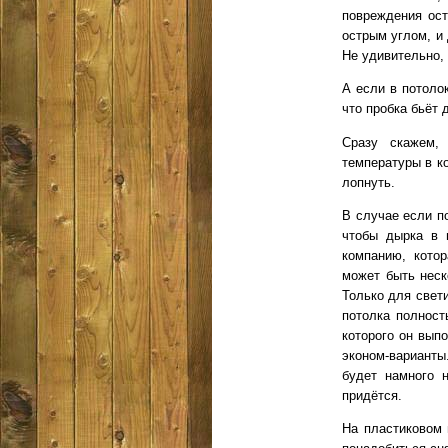
повреждения ост
острым углом, и
Не удивительно,
А если в потолок
что пробка бьёт 
Сразу скажем, 
температуры в ко
лопнуть.
В случае если п
чтобы дырка в 
компанию, кото
может быть неск
Только для свет
потолка полност
которого он вып
эконом-варианты
будет намного 
придётся.
На пластиковом 