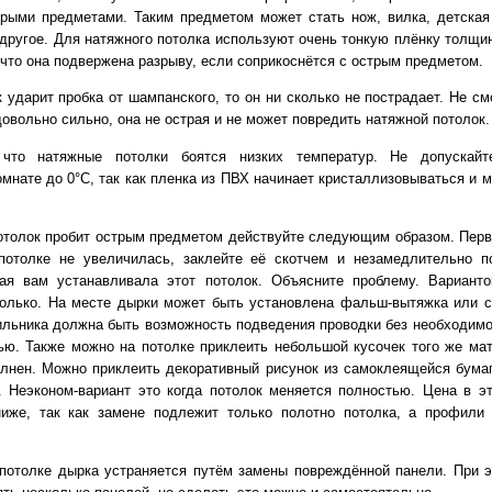
рыми предметами. Таким предметом может стать нож, вилка, детская
 другое. Для натяжного потолка используют очень тонкую плёнку толщин
 что она подвержена разрыву, если соприкоснётся с острым предметом.
 ударит пробка от шампанского, то он ни сколько не пострадает. Не см
довольно сильно, она не острая и не может повредить натяжной потолок.
что натяжные потолки боятся низких температур. Не допускайт
мнате до 0°С, так как пленка из ПВХ начинает кристаллизовываться и 
отолок пробит острым предметом действуйте следующим образом. Пер
потолке не увеличилась, заклейте её скотчем и незамедлительно п
рая вам устанавливала этот потолок. Объясните проблему. Вариант
олько. На месте дырки может быть установлена фальш-вытяжка или с
ильника должна быть возможность подведения проводки без необходимо
ью. Также можно на потолке приклеить небольшой кусочек того же мат
олнен. Можно приклеить декоративный рисунок из самоклеящейся бумаг
. Неэконом-вариант это когда потолок меняется полностью. Цена в э
ниже, так как замене подлежит только полотно потолка, а профили
потолке дырка устраняется путём замены повреждённой панели. При 