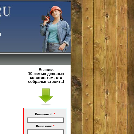
Вышлю
10 самых дельных
советов тем, кто
собрался строить!
Ваш e-mail:
*
Ваше имя:
*