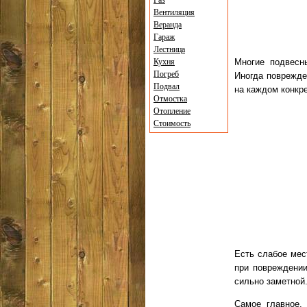
Газ
Вентиляция
Веранда
Гараж
Лестница
Кухня
Многие подвесны
Погреб
Иногда поврежде
Подвал
на каждом конкр
Отмостка
Отопление
Стоимость
Есть слабое мес
при повреждени
сильно заметной
Самое главное,