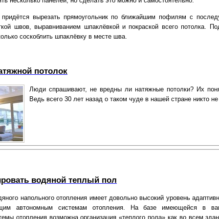
ть несколько панелей, но сделать это можно и самостоятельно.
е придётся вырезать прямоугольник по ближайшим пофилям с после
ткой швов, выравниванием шпаклёвкой и покраской всего потолка. По
колько соскоблить шпаклёвку в месте шва.
атяжной потолок
Люди спрашивают, не вредны ли натяжные потолки? Их пон
Ведь всего 30 лет назад о таком чуде в нашей стране никто не 
ировать водяной теплый пол
дяного напольного отопления имеет довольно высокий уровень адаптивн
щим автономным системам отопления. На базе имеющейся в в
темы отопления возможна организация «теплого пола» как во всем здани