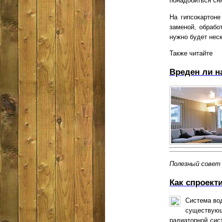
понадобиться сня
На гипсокартон
заменой, обрабо
нужно будет нес
Также читайте
Вреден ли н
Полезный совет
Как спроект
Система во
существую
радиаторной сис