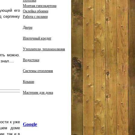
Потолки
Монтаж гипсокартона
дующей его
Оклейка обоями
д серпянку
Работа с полами
Двери
Ипотечный кредит
Утеплители, теплоизоляция
ять можно.
Водостоки
знал....
Системы отопления
Крыши
Мастерим для дома
ости к уже
Google
ашем доме
и, так и в