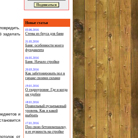
Новые статьи
повредить.
03.06.2016
Стены из бруса для бани
ё заделать
31.05.2016
Баня: особенности моего
фундамента
04.05.2016
Баня. Начало стройки
20.03.2016
Как забетонировать пол в
гараже своими силами
19.01.2016
О гидроуровне. Где и когда
он удобен
18.01.2016
Правильный пузырьковый
уровень. Как и какой
редметов и
выбрать
тановится
17.01.2016
Про свою бетономешалку,
и ее нужность на стройке
потолок от