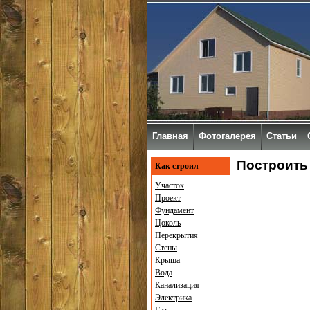
Главная
Фотогалерея
Статьи
Построить
Как строил
Участок
Проект
Фундамент
Цоколь
Перекрытия
Стены
Крыша
Вода
Канализация
Электрика