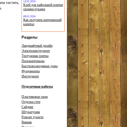
14.01.2016
ли гостить
Клей для кафельной плитки
е.
своими руками
08.01.2016
Как получить материнский
капитал
Разделы
Ландшафтный дизайн
Электроинструмент
Тротуарная плитка
Пиломатериалы
Быстровозводимые дома
Фундаменты
Инструмент
Отделочные работы
Пластиковые окна
Отделка стен
Сайдинг
Штукатурим
Ремонт туалета
Ванная