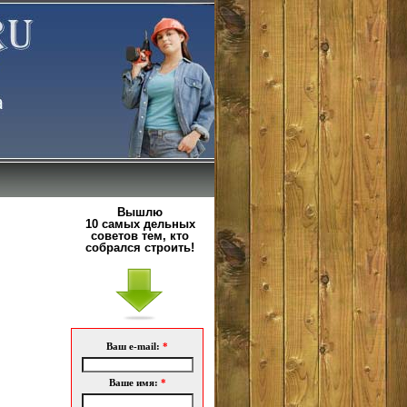
Вышлю
10 самых дельных
советов тем, кто
собрался строить!
Ваш e-mail:
*
Ваше имя:
*