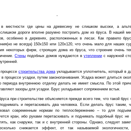
'
 в местности где цены на древесину не слишком высоки, а альте
слишком дороги вполне разумно построить дом из бруса. В нашей ме
ов, особенно в деревнях, расположенных в лесах. Как правило бру
ения(но не всегда) 150х150 или 120х120, что очень мало для наших су
ия некоторых фирм, строящих дома из бруса, что строение очень те
личение.
Стены
подобных домов нуждаются в
утеплении
с наружной сто
нутренней.
 процессе
строительства дома
укладывается уплотнитель, который в 
 в процессе усадки, путем законопачивания. Усадка может длиться окол
го периода внутреннюю отделку делать не имеет смысла. По этой прич
ставляют зазоры для усадки. Брус укладывают сопряжением встык.
руса при строительстве объясняется прежде всего тем, что такой брус 
поднимать и перетаскивать два человека. Если делать брус таким, 
твовал современным нормам по теплосбережению – то для подъем
уется кран, ибо руками перетаскивать и поднимать подобный брус не 
ять, как снаружи, так и с внутренней стороны. Однако, следует замет
есколько снижается эффект, от так называемой экологичности,