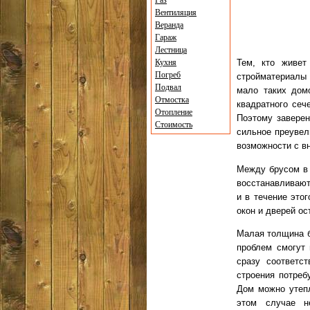
Газ
Вентиляция
Веранда
Гараж
Лестница
Кухня
Тем, кто живет
Погреб
стройматериалы 
Подвал
мало таких дом
Отмостка
квадратного сеч
Отопление
Поэтому заверен
Стоимость
сильное преуве
возможности с в
Между брусом в
восстанавливают
и в течение это
окон и дверей о
Малая толщина б
проблем смогут 
сразу соответс
строения потреб
Дом можно утепл
этом случае н