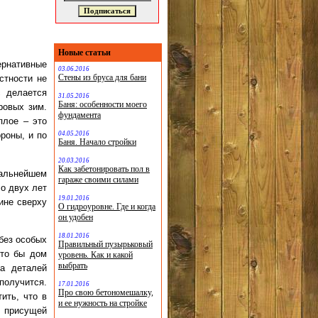
Новые статьи
рнативные
03.06.2016
Стены из бруса для бани
стности не
с делается
31.05.2016
Баня: особенности моего
ровых зим.
фундамента
плое – это
04.05.2016
роны, и по
Баня. Начало стройки
20.03.2016
Как забетонировать пол в
дальнейшем
гараже своими силами
о двух лет
19.01.2016
ине сверху
О гидроуровне. Где и когда
он удобен
18.01.2016
без особых
Правильный пузырьковый
что бы дом
уровень. Как и какой
выбрать
а деталей
получится.
17.01.2016
Про свою бетономешалку,
ить, что в
и ее нужность на стройке
 присущей