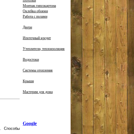
Потолки
Монтаж гипсокартона
Оклейка обоями
Работа с полами
Двери
Ипотечный кредит
Утеплители, теплоизоляция
Водостоки
Системы отопления
Крыши
Мастерим для дома
Google
в. Способы