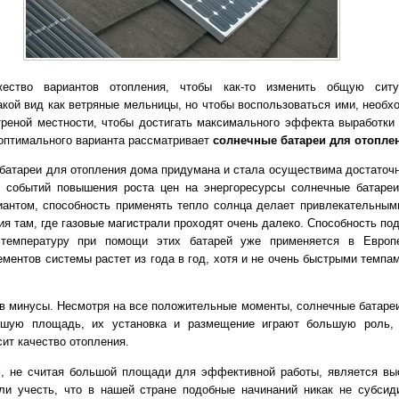
ество вариантов отопления, чтобы как-то изменить общую ситу
акой вид как ветряные мельницы, но чтобы воспользоваться ими, необх
треной местности, чтобы достигать максимального эффекта выработки 
х оптимального варианта рассматривает
солнечные батареи для отопле
батареи для отопления дома придумана и стала осуществима достаточн
х событий повышения роста цен на энергоресурсы солнечные батаре
антом, способность применять тепло солнца делает привлекательным
ия там, где газовые магистрали проходят очень далеко. Способность по
температуру при помощи этих батарей уже применяется в Европ
ментов системы растет из года в год, хотя и не очень быстрыми темпам
 в минусы. Несмотря на все положительные моменты, солнечные батаре
ьшую площадь, их установка и размещение играют большую роль, 
ит качество отопления.
, не считая большой площади для эффективной работы, является вы
ли учесть, что в нашей стране подобные начинаний никак не субсид