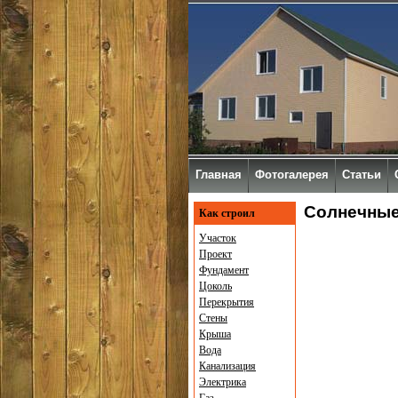
Главная
Фотогалерея
Статьи
Солнечные
Как строил
Участок
Проект
Фундамент
Цоколь
Перекрытия
Стены
Крыша
Вода
Канализация
Электрика