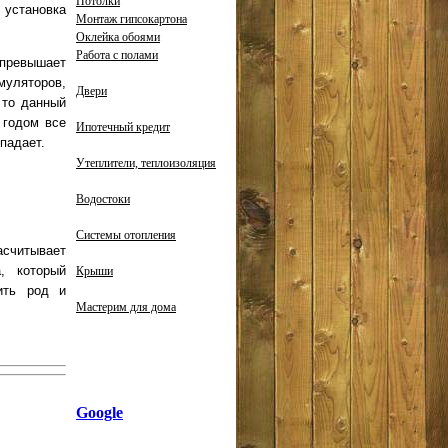
Потолки
 установка
Монтаж гипсокартона
Оклейка обоями
Работа с полами
превышает
уляторов,
Двери
 то данный
 годом все
Ипотечный кредит
падает.
Утеплители, теплоизоляция
Водостоки
Системы отопления
асчитывает
, который
Крыши
ить род и
Мастерим для дома
Google