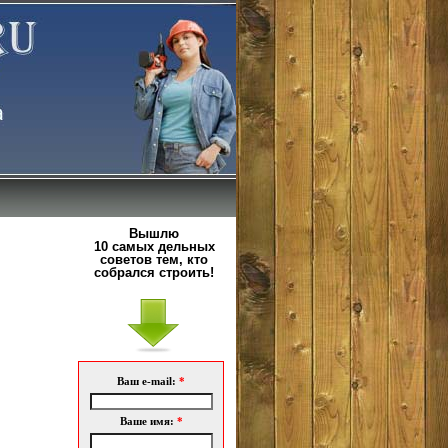
Вышлю
10 самых дельных
советов тем, кто
собрался строить!
Ваш e-mail:
*
Ваше имя:
*