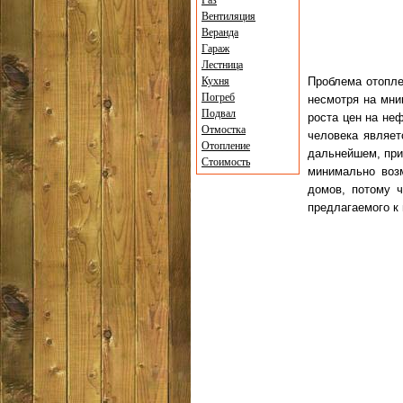
Газ
Вентиляция
Веранда
Гараж
Лестница
Кухня
Проблема отопле
Погреб
несмотря на мни
Подвал
роста цен на не
Отмостка
человека являет
Отопление
дальнейшем, при
Стоимость
минимально воз
домов, потому ч
предлагаемого к