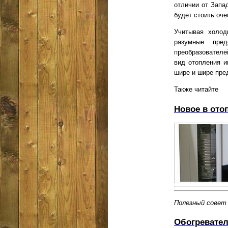
отличии от Запа
будет стоить оче
Учитывая холод
разумные пред
преобразователе
вид отопления и
шире и шире пре
Также читайте
Новое в ото
Полезный совет
Обогревател