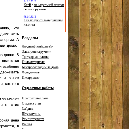
14.01.2016
Клей для кафельной плитки
своими руками
08.01.2016
Как получить материнский
капитал
ацию, кто
одимо жить
Разделы
энергии. А
ния дома
.
Ландшафтный дизайн
Электроинструмент
о давно. В
Тротуарная плитка
и являются
Пиломатериалы
и особенно
Быстровозводимые дома
ддерживать
Фундаменты
Инструмент
е и рынок
и, как того
Отделочные работы
Пластиковые окна
и занимают
Отделка стен
и от этих
Сайдинг
Штукатурим
Ремонт туалета
сокая цена
Ванная
ируются, в