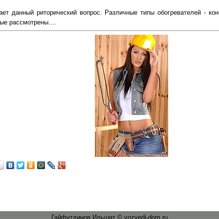
ает данный риторический вопрос. Различные типы обогревателей - кон
ые рассмотрены....
…
Гайфутдинов Ильшат © vozvedi-dom.ru