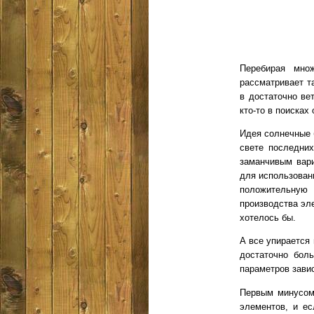
Перебирая множ
рассматривает т
в достаточно ве
кто-то в поиска
Идея солнечные 
свете последни
заманчивым вари
для использован
положительную 
производства эле
хотелось бы.
А все упирается
достаточно бол
параметров завис
Первым минусом
элементов, и ес