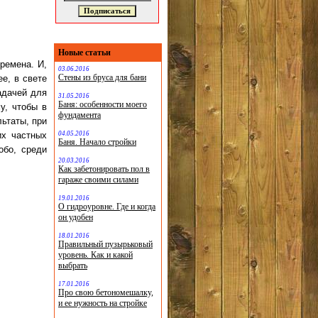
Новые статьи
ремена. И,
03.06.2016
Стены из бруса для бани
е, в свете
адачей для
31.05.2016
Баня: особенности моего
у, чтобы в
фундамента
ьтаты, при
04.05.2016
их частных
Баня. Начало стройки
обо, среди
20.03.2016
Как забетонировать пол в
гараже своими силами
19.01.2016
О гидроуровне. Где и когда
он удобен
18.01.2016
Правильный пузырьковый
уровень. Как и какой
выбрать
17.01.2016
Про свою бетономешалку,
и ее нужность на стройке