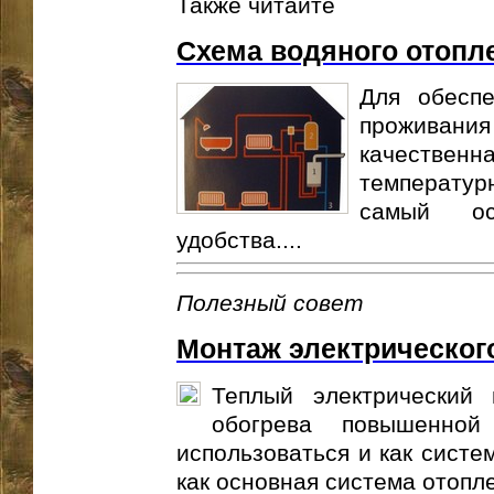
Также читайте
Схема водяного отопл
Для обеспе
прожива
качествен
температурн
самый ос
удобства....
Полезный совет
Монтаж электрического
Теплый электрический
обогрева повышенной
использоваться и как систе
как основная система отопле