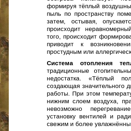
формируя тёплый воздушный
пыль по пространству поме
затем, остывая, опускает
происходит неравномерный
того, происходит формирова
приводит к возникновен
простудным или аллергичес
Система отопления те
традиционные отопительн
недостатка. «Тёплый п
создающая значительного д
работы. При этом температ
нижним слоем воздуха, пра
невозможно перегревани
установку вентилей и ради
свежим и более увлажнённы