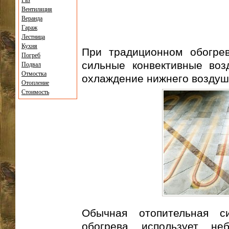
Газ
Вентиляция
Веранда
Гараж
Лестница
Кухня
При традиционном обогре
Погреб
сильные конвективные воз
Подвал
Отмостка
охлаждение нижнего воздушн
Отопление
Стоимость
Обычная отопительная с
обогрева использует н