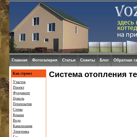
Главная
Фотогалерея
Статьи
Советы
Блог
Обратная с
Система отопления т
Как строил
Участок
Проект
Фундамент
Цоколь
Перекрытия
Стены
Крыша
Вода
Канализация
Электрика