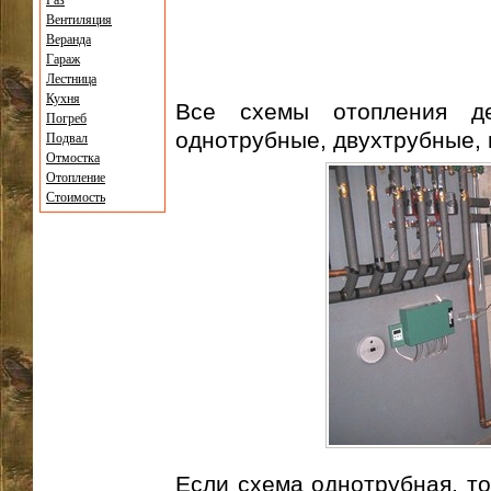
Газ
Вентиляция
Веранда
Гараж
Лестница
Кухня
Все схемы отопления д
Погреб
однотрубные, двухтрубные, 
Подвал
Отмостка
Отопление
Стоимость
Если схема однотрубная, т