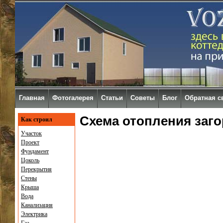
Главная
Фотогалерея
Статьи
Советы
Блог
Обратная с
Схема отопления заг
Как строил
Участок
Проект
Фундамент
Цоколь
Перекрытия
Стены
Крыша
Вода
Канализация
Электрика