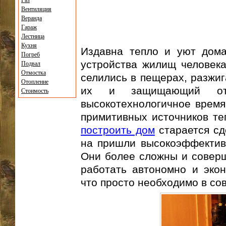
Газ
Вентиляция
Веранда
Гараж
Лестница
Кухня
Издавна тепло и уют дома
Погреб
устройства жилищ человек
Подвал
Отмостка
селились в пещерах, разжиг
Отопление
их и защищающий от
Стоимость
высокотехнологичное время 
примитивных источников теп
построить дом
старается сд
на пришли высокоэффектив
Они более сложны и соверш
работать автономно и экон
что просто необходимо в со