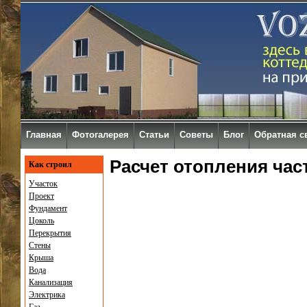
Главная
Фотогалерея
Статьи
Советы
Блог
Обратная с
Расчет отопления час
Как строил
Участок
Проект
Фундамент
Цоколь
Перекрытия
Стены
Крыша
Вода
Канализация
Электрика