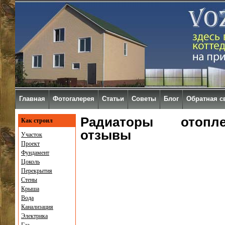
Главная
Фотогалерея
Статьи
Советы
Блог
Обратная с
Радиаторы отопле
Как строил
отзывы
Участок
Проект
Фундамент
Цоколь
Перекрытия
Стены
Крыша
Вода
Канализация
Электрика