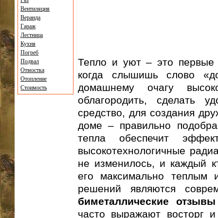
Газ
Вентиляция
Веранда
Гараж
Лестница
Кухня
Погреб
Тепло и уют – это первые 
Подвал
Отмостка
когда слышишь слово «д
Отопление
домашнему очагу высок
Стоимость
облагородить, сделать у
средство, для создания др
доме – правильно подобра
тепла обеспечит эффек
высокотехнологичные радиа
не изменилось, и каждый 
его максимально теплым 
решений являются совр
биметаллические отзывы
часто выражают восторг и